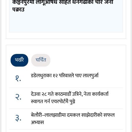
कञ्चनपुरमा लागूऔषध सहित धनगढीका चार जना
पक्राउ
भर्खरै
चर्चित
१.
डडेलधुराका १२ परिवारले पाए लालपुर्जा
२.
देउवा २८ गते काठमाडौं उत्रिने, नेता कार्यकर्ता
स्वागत गर्न एयरपोर्टमै पुग्ने
३.
बेलौरी–लालझाडीमा दमकल साझेदारीको सफल
अभ्यास