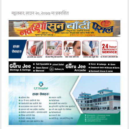
मङ्गलबार, साउन २०, २०७७ मा प्रकाशित