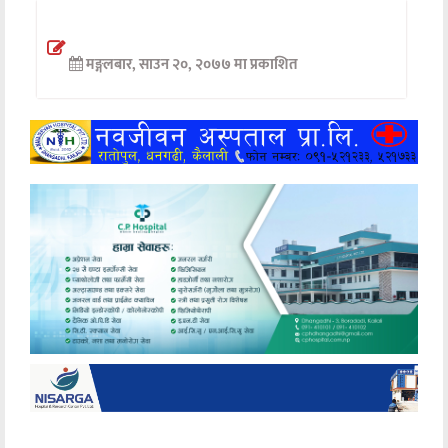
अन्तर्वार्ता
मङ्गलबार, साउन २०, २०७७ मा प्रकाशित
अर्थ
खेलकुद
मनोरञ्जन
अन्य