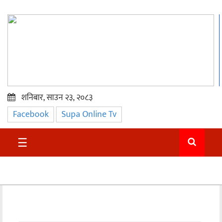
शनिबार, साउन २३, २०८३
Facebook
Supa Online Tv
प्रमुख
समाचार
☰
सुदुर
राजनीति
समाचार
अन्तराष्ट्रिय