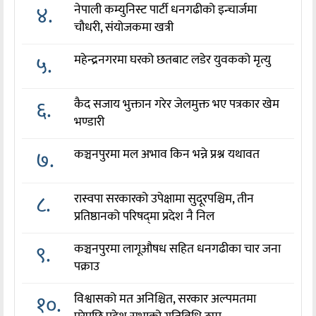
४.
नेपाली कम्युनिस्ट पार्टी धनगढीको इन्चार्जमा
चौधरी, संयोजकमा खत्री
५.
महेन्द्रनगरमा घरको छतबाट लडेर युवकको मृत्यु
६.
कैद सजाय भुक्तान गरेर जेलमुक्त भए पत्रकार खेम
भण्डारी
७.
कञ्चनपुरमा मल अभाव किन भन्ने प्रश्न यथावत
८.
रास्वपा सरकारको उपेक्षामा सुदूरपश्चिम, तीन
प्रतिष्ठानको परिषद्‌मा प्रदेश नै निल
९.
कञ्चनपुरमा लागूऔषध सहित धनगढीका चार जना
पक्राउ
१०.
विश्वासको मत अनिश्चित, सरकार अल्पमतमा