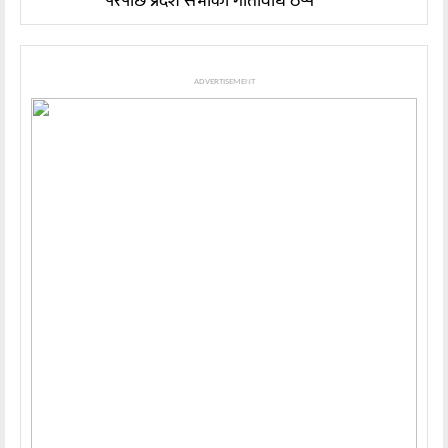
परेपछि प्रदेश सभाको गतिविधि ठप्प
ADVERTISEMENT