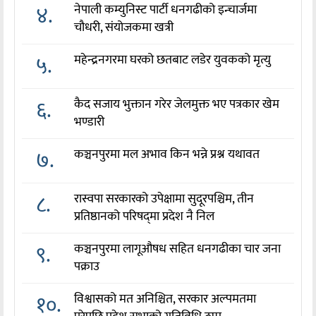
४.
नेपाली कम्युनिस्ट पार्टी धनगढीको इन्चार्जमा
चौधरी, संयोजकमा खत्री
५.
महेन्द्रनगरमा घरको छतबाट लडेर युवकको मृत्यु
६.
कैद सजाय भुक्तान गरेर जेलमुक्त भए पत्रकार खेम
भण्डारी
७.
कञ्चनपुरमा मल अभाव किन भन्ने प्रश्न यथावत
८.
रास्वपा सरकारको उपेक्षामा सुदूरपश्चिम, तीन
प्रतिष्ठानको परिषद्‌मा प्रदेश नै निल
९.
कञ्चनपुरमा लागूऔषध सहित धनगढीका चार जना
पक्राउ
१०.
विश्वासको मत अनिश्चित, सरकार अल्पमतमा