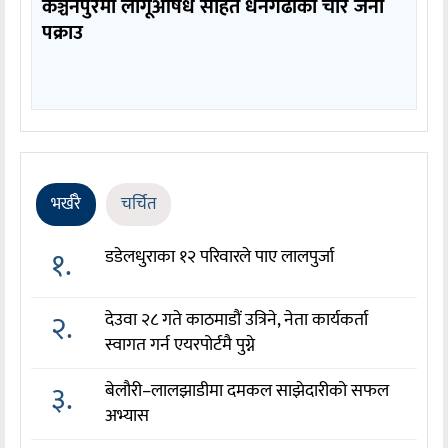
कञ्चनपुरमा लागूऔषध सहित धनगढीका चार जना
पक्राउ
भर्खरै
चर्चित
१.
डडेलधुराका १२ परिवारले पाए लालपुर्जा
२.
देउवा २८ गते काठमाडौं उत्रिने, नेता कार्यकर्ता
स्वागत गर्न एयरपोर्टमै पुग्ने
३.
बेलौरी–लालझाडीमा दमकल साझेदारीको सफल
अभ्यास