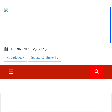
शनिबार, साउन २३, २०८३
Facebook
Supa Online Tv
प्रमुख
समाचार
☰
सुदुर
राजनीति
समाचार
अन्तराष्ट्रिय