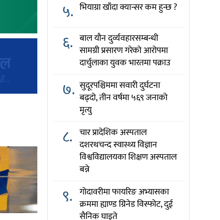
५.
भियाग्रा खाँदा क्यान्सर कम हुन्छ ?
६.
बाल यौन दुर्व्यवहारसम्बन्धी
सामग्री प्रसारण गरेको आरोपमा
दार्चुलाका युवक भारतमा पक्राउ
७.
सुदूरपश्चिममा सवारी दुर्घटना
बढ्दो, तीन वर्षमा ५६९ जनाको
मृत्यु
८.
चार प्रादेशिक अस्पताल
दशरथचन्द स्वास्थ्य विज्ञान
विश्वविद्यालयका शिक्षण अस्पताल
बन्ने
९.
गोदावरीमा फायरिङ अभ्यासका
क्रममा ह्याण्ड ग्रिनेड विस्फोट, दुई
सैनिक घाइते