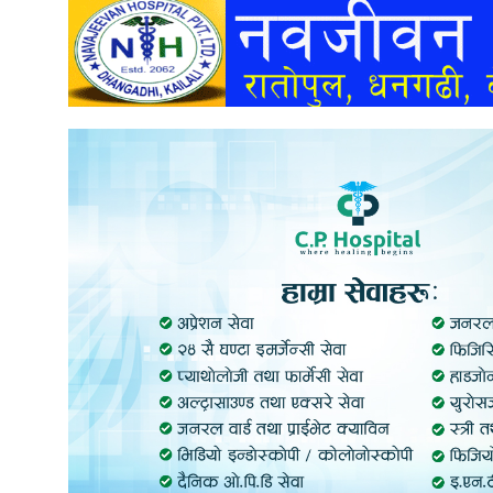
अन्तर्वार्ता
अर्थ
खेलकुद
मनोरञ्जन
अन्य