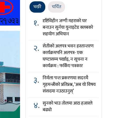
भर्खरै
चर्चित
१.
दृष्टिविहीन जग्गी महराको घर
बनाउन सुर्नया युनाइटेड क्लबको
सहयोग अभियान
२.
सेतीको अलपत्र भवन हस्तान्तरण
कार्यक्रमपनि अलपत्र- एक
घण्टासम्म पर्खाइ, न सूचना न
कार्यक्रम : फर्किए पत्रकार
३.
निर्मला पन्त प्रकरणमा सदनमै
गृहमन्त्रीको प्रतिप्रश्न, ‘अब यो विषय
संसदमा नउठाउनुस्’
४.
सुनको भाउ तोलमा आठ हजारले
बढ्यो