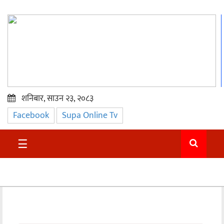
शनिबार, साउन २३, २०८३
Facebook
Supa Online Tv
प्रमुख
समाचार
☰
सुदुर
राजनीति
समाचार
अन्तराष्ट्रिय