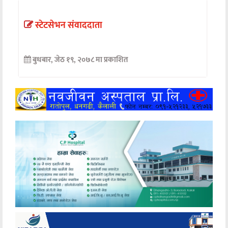
अन्तर्वार्ता
स्टेटसेभन संवाददाता
अर्थ
बुधबार, जेठ १९, २०७८ मा प्रकाशित
खेलकुद
मनोरञ्जन
अन्य