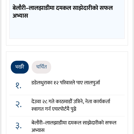
बेलौरी–लालझाडीमा दमकल साझेदारीको सफल
अभ्यास
भर्खरै
चर्चित
१.
डडेलधुराका १२ परिवारले पाए लालपुर्जा
२.
देउवा २८ गते काठमाडौं उत्रिने, नेता कार्यकर्ता
स्वागत गर्न एयरपोर्टमै पुग्ने
३.
बेलौरी–लालझाडीमा दमकल साझेदारीको सफल
अभ्यास