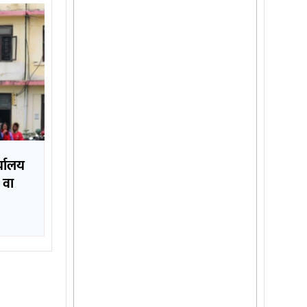
्यालय
 वा