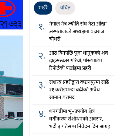
भर्खरै
चर्चित
१.
नेपाल नेत्र ज्योति संघ गेटा आँखा
अस्पतालको अध्यक्षमा यज्ञराज
चौधरी
२.
आठ दिनपछि पूजा धानुकको शव
दाहसंस्कार गरियो, पोस्टमार्टम
रिपोर्टको पर्खाइमा प्रहरी
३.
सशस्त्र प्रहरीद्वारा कञ्चनपुरमा साढे
११ करोडभन्दा बढीको अवैध
सामान बरामद
४.
धनगढीमा भू–उपयोग क्षेत्र
वर्गीकरण संशोधनको अवसर,
भदौ ३ गतेसम्म निवेदन दिन आग्रह