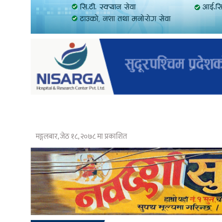
मङ्गलबार, जेठ १८, २०७८ मा प्रकाशित