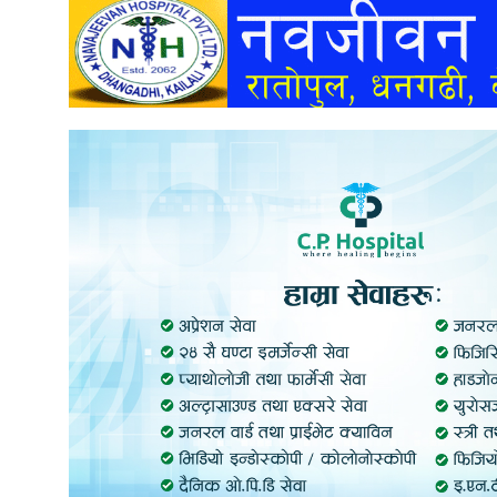
अन्तर्वार्ता
अर्थ
खेलकुद
मनोरञ्जन
अन्य