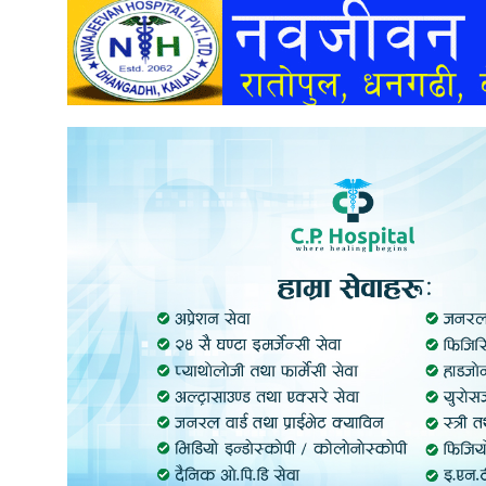
अन्तर्वार्ता
अर्थ
खेलकुद
मनोरञ्जन
अन्य