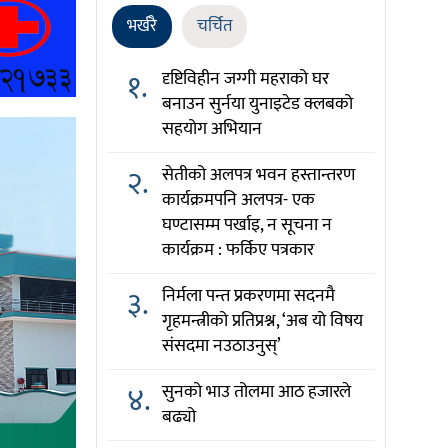
भर्खरै
चर्चित
१.
दृष्टिविहीन जग्गी महराको घर
बनाउन सुर्नया युनाइटेड क्लबको
सहयोग अभियान
२.
सेतीको अलपत्र भवन हस्तान्तरण
कार्यक्रमपनि अलपत्र- एक
घण्टासम्म पर्खाइ, न सूचना न
कार्यक्रम : फर्किए पत्रकार
३.
निर्मला पन्त प्रकरणमा सदनमै
गृहमन्त्रीको प्रतिप्रश्न, ‘अब यो विषय
संसदमा नउठाउनुस्’
४.
सुनको भाउ तोलमा आठ हजारले
बढ्यो