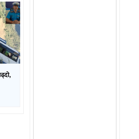
बढ्दो,