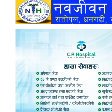
अन्तर्वार्ता
अर्थ
खेलकुद
मनोरञ्जन
अन्य