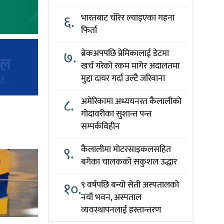
६.
भारतबाट चोरेर ल्याइएका गहना
फिर्ता
७.
ब्रेकअपपछि प्रेमिकालाई डेटमा
खर्च गरेको रकम मागेर अदालतमा
मुद्दा दायर गर्दा उल्टै जरिवाना
८.
अमेरिकामा अध्ययनरत कैलालीको
गोदावरीका सुशान्त पन्त
सम्पर्कविहीन
९.
कैलालीमा मोटरसाइकलसहित
बगेका चालकको सकुशल उद्धार
१०.
९ वर्षपछि बन्यो सेती अस्पतालको
नयाँ भवन, अस्पताल
व्यवस्थापनलाई हस्तान्तरण