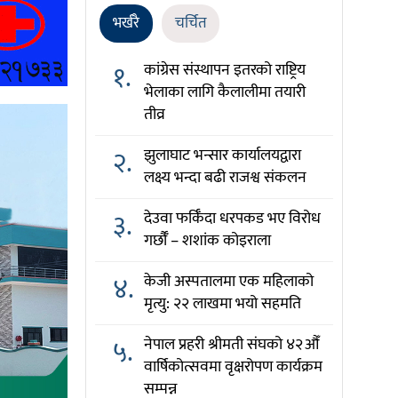
भर्खरै
चर्चित
१.
कांग्रेस संस्थापन इतरको राष्ट्रिय
भेलाका लागि कैलालीमा तयारी
तीव्र
२.
झुलाघाट भन्सार कार्यालयद्वारा
लक्ष्य भन्दा बढी राजश्व संकलन
३.
देउवा फर्किँदा धरपकड भए विरोध
गर्छौँं – शशांक कोइराला
४.
केजी अस्पतालमा एक महिलाको
मृत्यु: २२ लाखमा भयो सहमति
५.
नेपाल प्रहरी श्रीमती संघको ४२औँ
वार्षिकोत्सवमा वृक्षरोपण कार्यक्रम
सम्पन्न