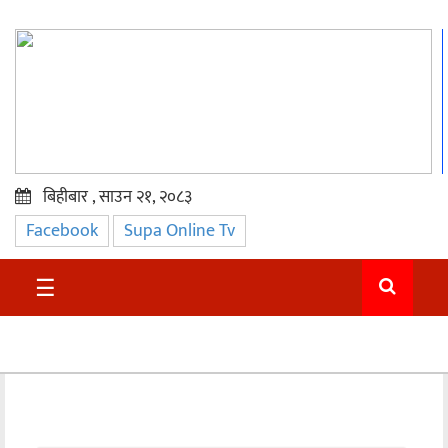
बिहीबार , साउन २१, २०८३
Facebook
Supa Online Tv
प्रमुख
समाचार
☰
सुदुर
राजनीति
समाचार
अन्तराष्ट्रिय