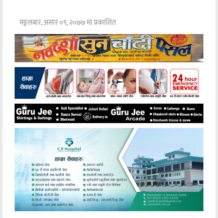
मङ्गलबार, असार ०९, २०७७ मा प्रकाशित