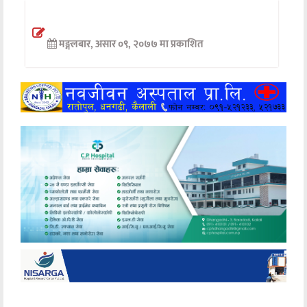
अन्तर्वार्ता
मङ्गलबार, असार ०९, २०७७ मा प्रकाशित
अर्थ
खेलकुद
मनोरञ्जन
अन्य