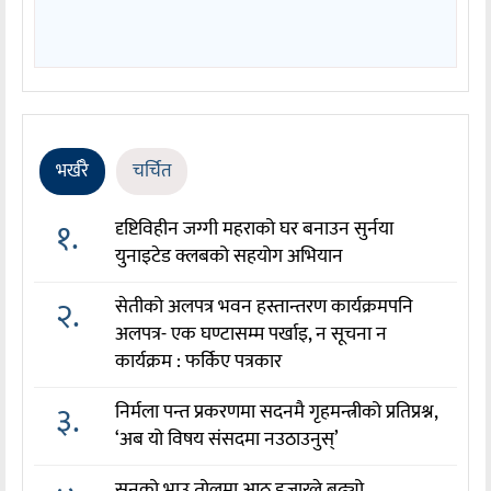
भर्खरै
चर्चित
१.
दृष्टिविहीन जग्गी महराको घर बनाउन सुर्नया
युनाइटेड क्लबको सहयोग अभियान
२.
सेतीको अलपत्र भवन हस्तान्तरण कार्यक्रमपनि
अलपत्र- एक घण्टासम्म पर्खाइ, न सूचना न
कार्यक्रम : फर्किए पत्रकार
३.
निर्मला पन्त प्रकरणमा सदनमै गृहमन्त्रीको प्रतिप्रश्न,
‘अब यो विषय संसदमा नउठाउनुस्’
सुनको भाउ तोलमा आठ हजारले बढ्यो