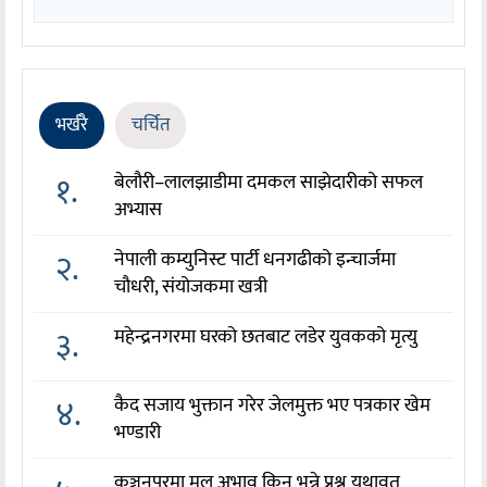
भर्खरै
चर्चित
१.
बेलौरी–लालझाडीमा दमकल साझेदारीको सफल
अभ्यास
२.
नेपाली कम्युनिस्ट पार्टी धनगढीको इन्चार्जमा
चौधरी, संयोजकमा खत्री
३.
महेन्द्रनगरमा घरको छतबाट लडेर युवकको मृत्यु
४.
कैद सजाय भुक्तान गरेर जेलमुक्त भए पत्रकार खेम
भण्डारी
कञ्चनपुरमा मल अभाव किन भन्ने प्रश्न यथावत