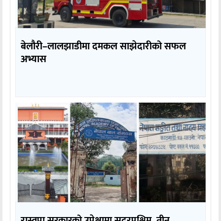
बेलौरी–लालझाडीमा दमकल साझेदारीको सफल
अभ्यास
रास्वपा सरकारको उपेक्षामा सुदूरपश्चिम, तीन