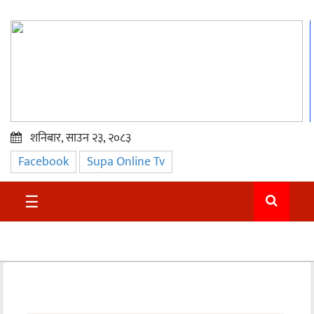
शनिबार, साउन २३, २०८३
Facebook
Supa Online Tv
प्रमुख
समाचार
☰
सुदुर
राजनीति
समाचार
अन्तराष्ट्रिय