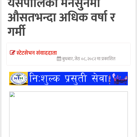
यसपालिको मनसुनमा
अन्तर्वार्ता
औसतभन्दा अधिक वर्षा र
अर्थ
गर्मी
खेलकुद
मनोरञ्जन
स्टेटसेभन संवाददाता
बुधबार, जेठ ०८, २०८२ मा प्रकाशित
अन्य