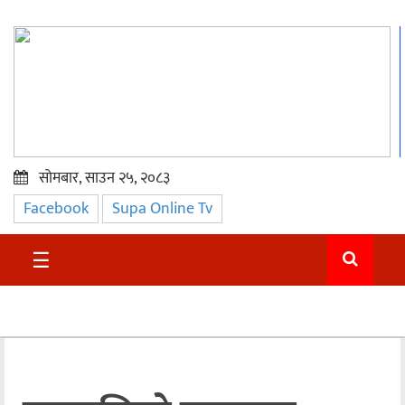
सोमबार, साउन २५, २०८३
Facebook
Supa Online Tv
प्रमुख
समाचार
☰
सुदुर
राजनीति
समाचार
अन्तराष्ट्रिय