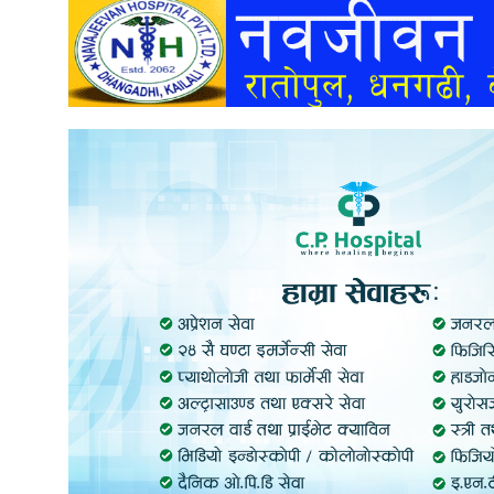
अन्तर्वार्ता
अर्थ
खेलकुद
मनोरञ्जन
अन्य