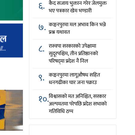
६.
कैद सजाय भुक्तान गरेर जेलमुक्त
भए पत्रकार खेम भण्डारी
७.
कञ्चनपुरमा मल अभाव किन भन्ने
प्रश्न यथावत
८.
रास्वपा सरकारको उपेक्षामा
सुदूरपश्चिम, तीन प्रतिष्ठानको
परिषद्‌मा प्रदेश नै निल
९.
कञ्चनपुरमा लागूऔषध सहित
धनगढीका चार जना पक्राउ
१०.
विश्वासको मत अनिश्चित, सरकार
अल्पमतमा परेपछि प्रदेश सभाको
गतिविधि ठप्प