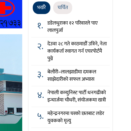
भर्खरै
चर्चित
१.
डडेलधुराका १२ परिवारले पाए
लालपुर्जा
२.
देउवा २८ गते काठमाडौं उत्रिने, नेता
कार्यकर्ता स्वागत गर्न एयरपोर्टमै
पुग्ने
३.
बेलौरी–लालझाडीमा दमकल
साझेदारीको सफल अभ्यास
४.
नेपाली कम्युनिस्ट पार्टी धनगढीको
इन्चार्जमा चौधरी, संयोजकमा खत्री
५.
महेन्द्रनगरमा घरको छतबाट लडेर
युवकको मृत्यु