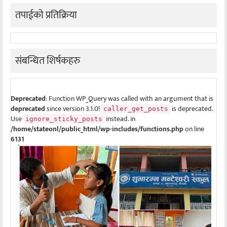
तपाईको प्रतिक्रिया
संबन्धित शिर्षकहरु
Deprecated
: Function WP_Query was called with an argument that is
deprecated
since version 3.1.0!
is deprecated.
caller_get_posts
Use
instead. in
ignore_sticky_posts
/home/stateonl/public_html/wp-includes/functions.php
on line
6131