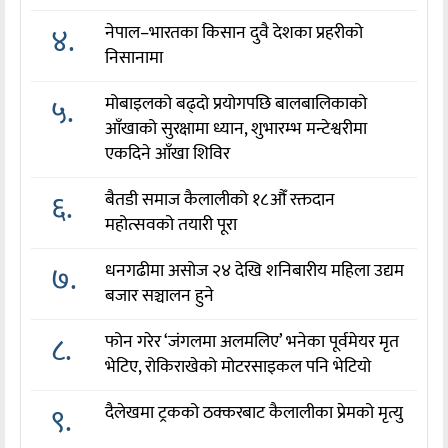
४.
नेपाल–भारतका किसान दुवै देशका प्रहरीको
निसानामा
५.
मोबाइलको बढ्दो प्रयोगपछि बालबालिकाको
आँखाको सुरक्षामा ध्यान, शुभारम्भ मन्टेश्वरीमा
एकदिने आँखा शिविर
६.
बैतडी समाज कैलालीको १८औँ रक्तदान
महोत्सवको तयारी पूरा
७.
धनगढीमा असोज २४ देखि शनिबारीय महिला उद्यम
बजार सञ्चालन हुने
८.
फोन गरेर ‘जंगलमा अलमलिए’ भनेका पूर्वमेयर मृत
भेटिए, रोकिराखेको मोटरसाइकल पनि भेटियो
९.
दैलेखमा ट्रकको ठक्करबाट कैलालीका प्रेमको मृत्यु