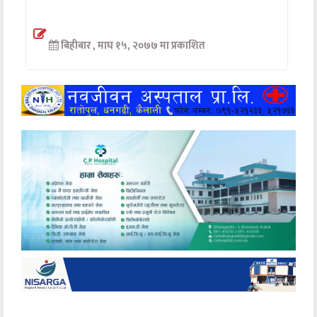
अन्तर्वार्ता
बिहीबार , माघ १५, २०७७ मा प्रकाशित
अर्थ
खेलकुद
मनोरञ्जन
अन्य