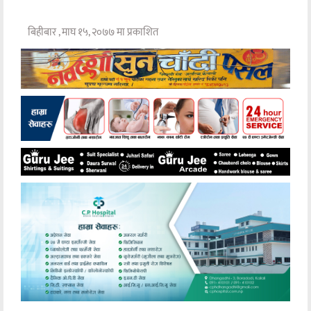
बिहीबार , माघ १५, २०७७ मा प्रकाशित