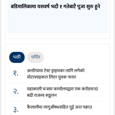
बडिमालिकामा यसवर्ष भदौ १ गतेबाटै पूजा सुरु हुने
भर्खरै
चर्चित
१.
अत्तरियामा टेस्ट ड्राइभका लागि लगेको
मोटरसाइकल लिएर युवक फरार
२.
महाकाली भन्सार कार्यालयद्वारा एक करोडभन्दा
बढी राजस्व सङ्कलन
३.
कैलालीमा लागुऔषधसहित दुई जना पक्राउ