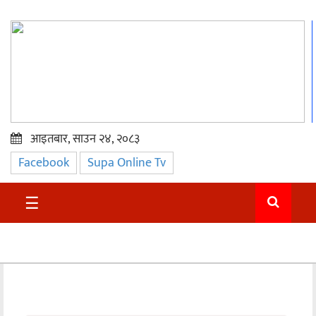
आइतबार, साउन २४, २०८३
Facebook
Supa Online Tv
प्रमुख
समाचार
☰
सुदुर
राजनीति
समाचार
अन्तराष्ट्रिय