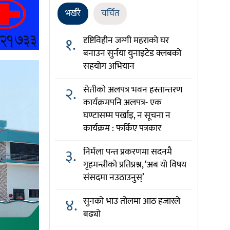
भर्खरै
चर्चित
१.
दृष्टिविहीन जग्गी महराको घर
बनाउन सुर्नया युनाइटेड क्लबको
सहयोग अभियान
२.
सेतीको अलपत्र भवन हस्तान्तरण
कार्यक्रमपनि अलपत्र- एक
घण्टासम्म पर्खाइ, न सूचना न
कार्यक्रम : फर्किए पत्रकार
३.
निर्मला पन्त प्रकरणमा सदनमै
गृहमन्त्रीको प्रतिप्रश्न, ‘अब यो विषय
संसदमा नउठाउनुस्’
४.
सुनको भाउ तोलमा आठ हजारले
बढ्यो