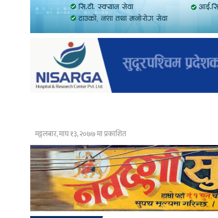
मङ्गलबार, माघ १३, २०७७ मा प्रकाशित