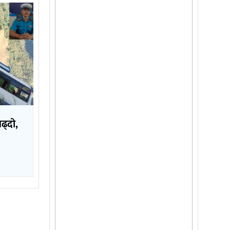
बढ्दो,