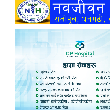
अन्तर्वार्ता
अर्थ
खेलकुद
मनोरञ्जन
अन्य