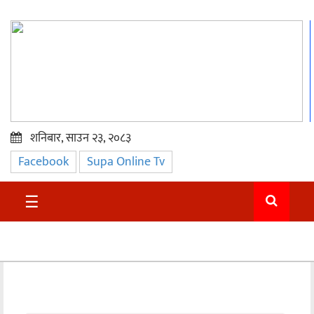
शनिबार, साउन २३, २०८३
Facebook
Supa Online Tv
प्रमुख
समाचार
☰
सुदुर
राजनीति
समाचार
अन्तराष्ट्रिय