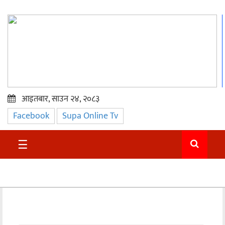
आइतबार, साउन २४, २०८३
Facebook
Supa Online Tv
प्रमुख
समाचार
☰
सुदुर
राजनीति
समाचार
अन्तराष्ट्रिय