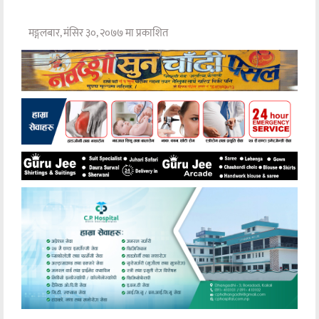
मङ्गलबार, मंसिर ३०, २०७७ मा प्रकाशित