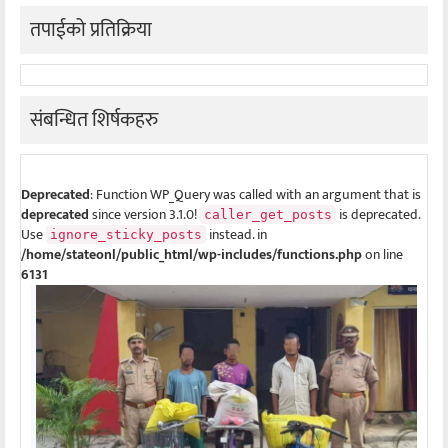
तपाईको प्रतिक्रिया
संबन्धित शिर्षकहरु
Deprecated
: Function WP_Query was called with an argument that is
deprecated
since version 3.1.0!
is deprecated.
caller_get_posts
Use
instead. in
ignore_sticky_posts
/home/stateonl/public_html/wp-includes/functions.php
on line
6131