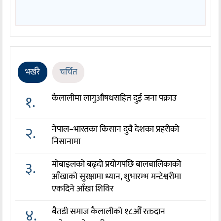
भर्खरै
चर्चित
१.
कैलालीमा लागुऔषधसहित दुई जना पक्राउ
२.
नेपाल–भारतका किसान दुवै देशका प्रहरीको
निसानामा
३.
मोबाइलको बढ्दो प्रयोगपछि बालबालिकाको
आँखाको सुरक्षामा ध्यान, शुभारम्भ मन्टेश्वरीमा
एकदिने आँखा शिविर
४.
बैतडी समाज कैलालीको १८औँ रक्तदान