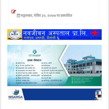
अन्तर्वार्ता
मङ्गलबार, मंसिर ३०, २०७७ मा प्रकाशित
अर्थ
खेलकुद
मनोरञ्जन
अन्य