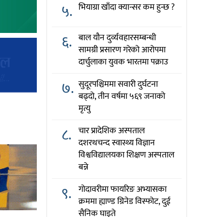
५.
भियाग्रा खाँदा क्यान्सर कम हुन्छ ?
६.
बाल यौन दुर्व्यवहारसम्बन्धी
सामग्री प्रसारण गरेको आरोपमा
दार्चुलाका युवक भारतमा पक्राउ
७.
सुदूरपश्चिममा सवारी दुर्घटना
बढ्दो, तीन वर्षमा ५६९ जनाको
मृत्यु
८.
चार प्रादेशिक अस्पताल
दशरथचन्द स्वास्थ्य विज्ञान
विश्वविद्यालयका शिक्षण अस्पताल
बन्ने
९.
गोदावरीमा फायरिङ अभ्यासका
क्रममा ह्याण्ड ग्रिनेड विस्फोट, दुई
सैनिक घाइते