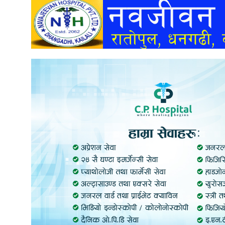
अन्तर्वार्ता
अर्थ
खेलकुद
मनोरञ्जन
अन्य