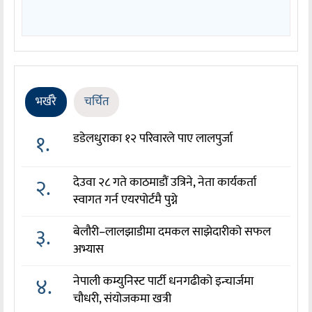
भर्खरै
चर्चित
१.
डडेलधुराका १२ परिवारले पाए लालपुर्जा
२.
देउवा २८ गते काठमाडौं उत्रिने, नेता कार्यकर्ता
स्वागत गर्न एयरपोर्टमै पुग्ने
३.
बेलौरी–लालझाडीमा दमकल साझेदारीको सफल
अभ्यास
४.
नेपाली कम्युनिस्ट पार्टी धनगढीको इन्चार्जमा
चौधरी, संयोजकमा खत्री