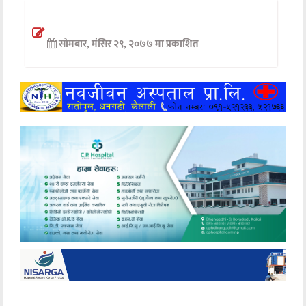
अन्तर्वार्ता
सोमबार, मंसिर २९, २०७७ मा प्रकाशित
अर्थ
खेलकुद
मनोरञ्जन
अन्य