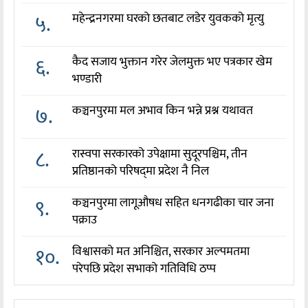
५.
महेन्द्रनगरमा घरको छतबाट लडेर युवकको मृत्यु
६.
कैद सजाय भुक्तान गरेर जेलमुक्त भए पत्रकार खेम
भण्डारी
७.
कञ्चनपुरमा मल अभाव किन भन्ने प्रश्न यथावत
८.
रास्वपा सरकारको उपेक्षामा सुदूरपश्चिम, तीन
प्रतिष्ठानको परिषद्‌मा प्रदेश नै निल
९.
कञ्चनपुरमा लागूऔषध सहित धनगढीका चार जना
पक्राउ
१०.
विश्वासको मत अनिश्चित, सरकार अल्पमतमा
परेपछि प्रदेश सभाको गतिविधि ठप्प