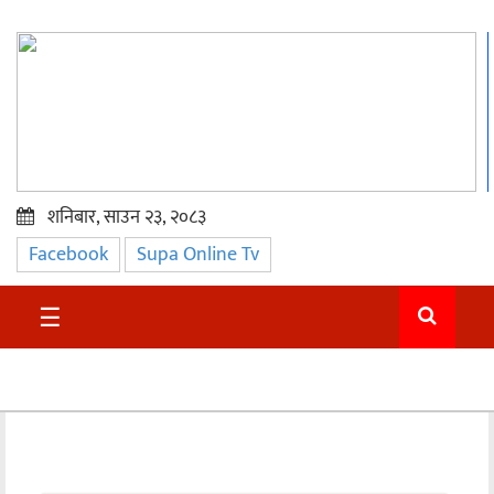
शनिबार, साउन २३, २०८३
Facebook
Supa Online Tv
प्रमुख
समाचार
☰
सुदुर
राजनीति
समाचार
अन्तराष्ट्रिय