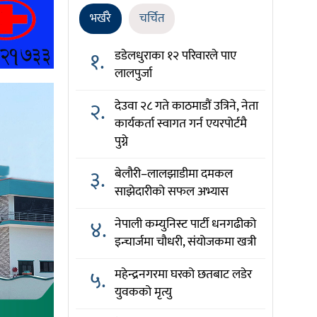
भर्खरै
चर्चित
१.
डडेलधुराका १२ परिवारले पाए
लालपुर्जा
२.
देउवा २८ गते काठमाडौं उत्रिने, नेता
कार्यकर्ता स्वागत गर्न एयरपोर्टमै
पुग्ने
३.
बेलौरी–लालझाडीमा दमकल
साझेदारीको सफल अभ्यास
४.
नेपाली कम्युनिस्ट पार्टी धनगढीको
इन्चार्जमा चौधरी, संयोजकमा खत्री
५.
महेन्द्रनगरमा घरको छतबाट लडेर
युवकको मृत्यु