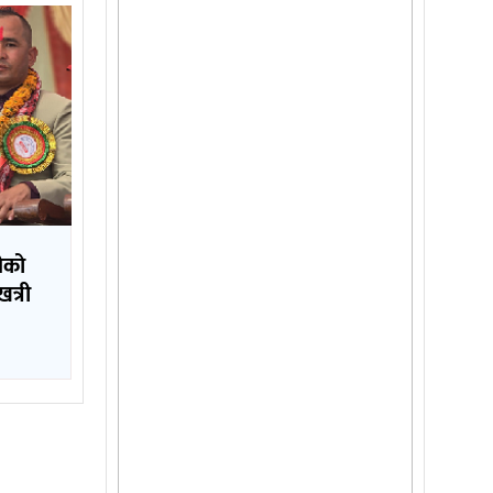
ढीको
त्री