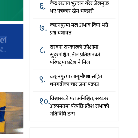
६.
कैद सजाय भुक्तान गरेर जेलमुक्त
भए पत्रकार खेम भण्डारी
७.
कञ्चनपुरमा मल अभाव किन भन्ने
प्रश्न यथावत
८.
रास्वपा सरकारको उपेक्षामा
सुदूरपश्चिम, तीन प्रतिष्ठानको
परिषद्‌मा प्रदेश नै निल
९.
कञ्चनपुरमा लागूऔषध सहित
धनगढीका चार जना पक्राउ
१०.
विश्वासको मत अनिश्चित, सरकार
अल्पमतमा परेपछि प्रदेश सभाको
गतिविधि ठप्प