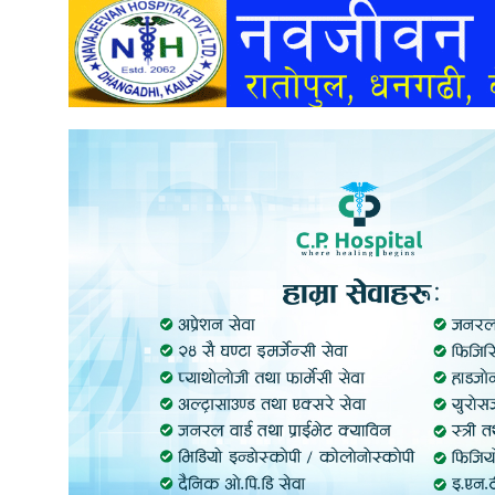
अन्तर्वार्ता
अर्थ
खेलकुद
मनोरञ्जन
अन्य