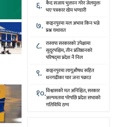
६.
कैद सजाय भुक्तान गरेर जेलमुक्त
भए पत्रकार खेम भण्डारी
७.
कञ्चनपुरमा मल अभाव किन भन्ने
प्रश्न यथावत
८.
रास्वपा सरकारको उपेक्षामा
सुदूरपश्चिम, तीन प्रतिष्ठानको
परिषद्‌मा प्रदेश नै निल
९.
कञ्चनपुरमा लागूऔषध सहित
धनगढीका चार जना पक्राउ
१०.
विश्वासको मत अनिश्चित, सरकार
अल्पमतमा परेपछि प्रदेश सभाको
गतिविधि ठप्प