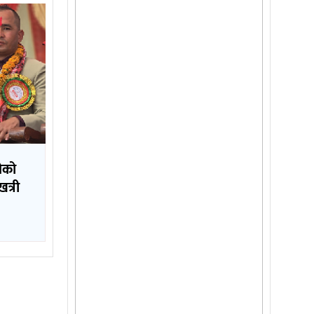
ढीको
त्री