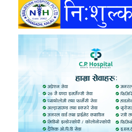
अन्तर्वार्ता
अर्थ
खेलकुद
मनोरञ्जन
अन्य