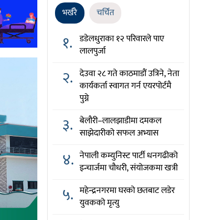
भर्खरै
चर्चित
१.
डडेलधुराका १२ परिवारले पाए
लालपुर्जा
२.
देउवा २८ गते काठमाडौं उत्रिने, नेता
कार्यकर्ता स्वागत गर्न एयरपोर्टमै
पुग्ने
३.
बेलौरी–लालझाडीमा दमकल
साझेदारीको सफल अभ्यास
४.
नेपाली कम्युनिस्ट पार्टी धनगढीको
इन्चार्जमा चौधरी, संयोजकमा खत्री
५.
महेन्द्रनगरमा घरको छतबाट लडेर
युवकको मृत्यु