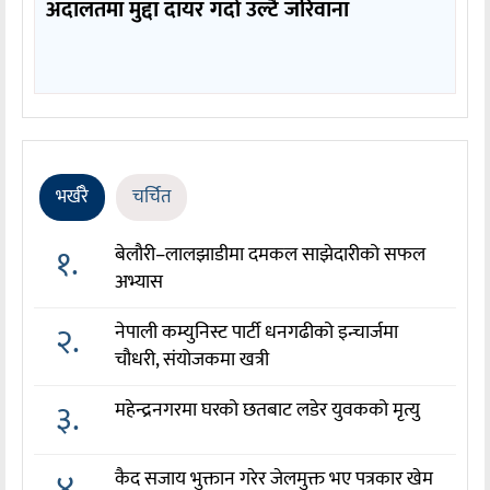
अदालतमा मुद्दा दायर गर्दा उल्टै जरिवाना
भर्खरै
चर्चित
१.
बेलौरी–लालझाडीमा दमकल साझेदारीको सफल
अभ्यास
२.
नेपाली कम्युनिस्ट पार्टी धनगढीको इन्चार्जमा
चौधरी, संयोजकमा खत्री
३.
महेन्द्रनगरमा घरको छतबाट लडेर युवकको मृत्यु
४.
कैद सजाय भुक्तान गरेर जेलमुक्त भए पत्रकार खेम