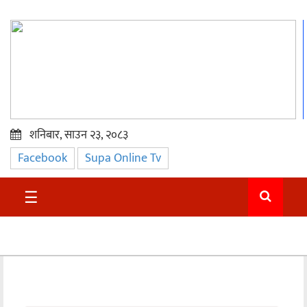
शनिबार, साउन २३, २०८३
Facebook
Supa Online Tv
प्रमुख
समाचार
☰
सुदुर
राजनीति
समाचार
अन्तराष्ट्रिय