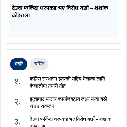
देउवा फर्किँदा धरपकड भए विरोध गर्छौँं – शशांक
कोइराला
भर्खरै
चर्चित
१.
कांग्रेस संस्थापन इतरको राष्ट्रिय भेलाका लागि
कैलालीमा तयारी तीव्र
२.
झुलाघाट भन्सार कार्यालयद्वारा लक्ष्य भन्दा बढी
राजश्व संकलन
३.
देउवा फर्किँदा धरपकड भए विरोध गर्छौँं – शशांक
कोइराला