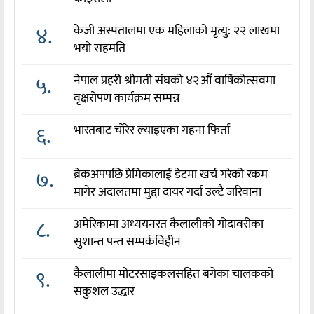
४.
केजी अस्पतालमा एक महिलाको मृत्यु: २२ लाखमा
भयो सहमति
५.
नेपाल प्रहरी श्रीमती संघको ४२औँ वार्षिकोत्सवमा
वृक्षरोपण कार्यक्रम सम्पन्न
६.
भारतबाट चोरेर ल्याइएका गहना फिर्ता
७.
ब्रेकअपपछि प्रेमिकालाई डेटमा खर्च गरेको रकम
मागेर अदालतमा मुद्दा दायर गर्दा उल्टै जरिवाना
८.
अमेरिकामा अध्ययनरत कैलालीको गोदावरीका
सुशान्त पन्त सम्पर्कविहीन
९.
कैलालीमा मोटरसाइकलसहित बगेका चालकको
सकुशल उद्धार