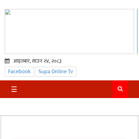
आइतबार, साउन २४, २०८३
Facebook
Supa Online Tv
प्रमुख
समाचार
☰
सुदुर
राजनीति
समाचार
अन्तराष्ट्रिय