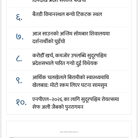
दिनदेखि प्रदेश सरकार बेखर्ची
६.
बैतडी विमानस्थल बन्यो टिकटक स्थल
७.
आज साउनको अन्तिम सोमबार शिवालयमा
दर्शनार्थीको घुइँचो
८.
करोडौँ खर्च, कमजोर उपलब्धि सुदूरपश्चिम
प्रदेशसभाले पारित गर्‍यो दुई विधेयक
९.
आर्थिक चलखेलले बिरामीको स्वास्थ्यमाथि
खेलबाड: मोटो रकम लिएर घटना सामसुम
१०.
एनपीएल–२०२६ का लागि सुदूरपश्चिम रोयल्समा
सेफ अली जैबको पुनरागमन
ADVERTISEMENT