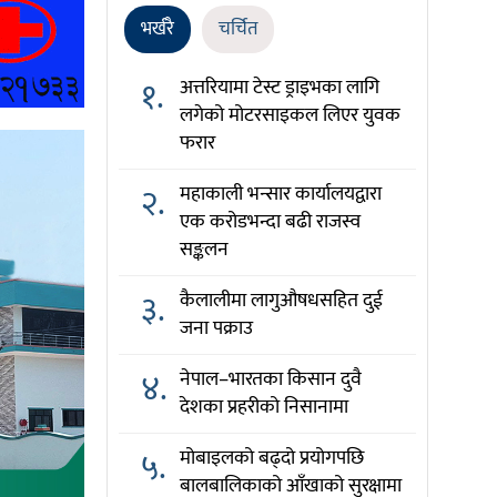
भर्खरै
चर्चित
१.
अत्तरियामा टेस्ट ड्राइभका लागि
लगेको मोटरसाइकल लिएर युवक
फरार
२.
महाकाली भन्सार कार्यालयद्वारा
एक करोडभन्दा बढी राजस्व
सङ्कलन
३.
कैलालीमा लागुऔषधसहित दुई
जना पक्राउ
४.
नेपाल–भारतका किसान दुवै
देशका प्रहरीको निसानामा
५.
मोबाइलको बढ्दो प्रयोगपछि
बालबालिकाको आँखाको सुरक्षामा