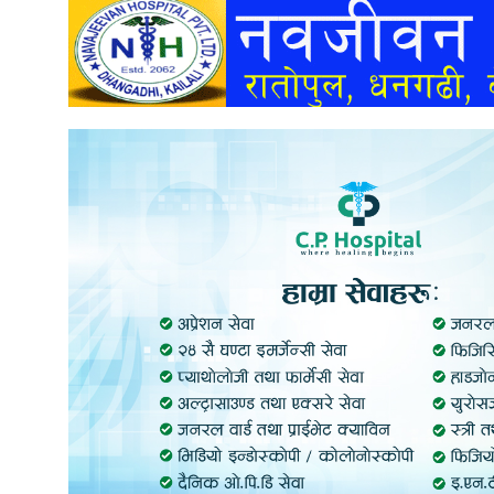
अन्तर्वार्ता
अर्थ
खेलकुद
मनोरञ्जन
अन्य