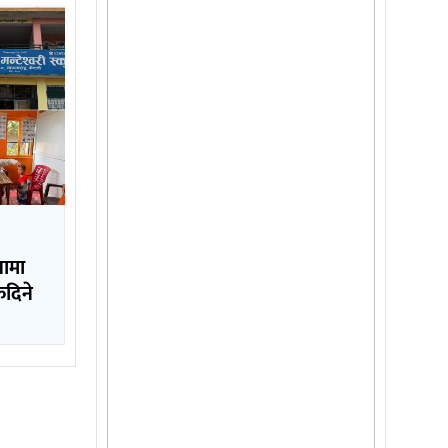
षामा
कदिने