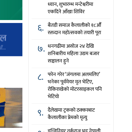
ध्यान, शुभारम्भ मन्टेश्वरीमा
एकदिने आँखा शिविर
६.
बैतडी समाज कैलालीको १८औँ
रक्तदान महोत्सवको तयारी पूरा
७.
धनगढीमा असोज २४ देखि
शनिबारीय महिला उद्यम बजार
सञ्चालन हुने
८.
फोन गरेर ‘जंगलमा अलमलिए’
भनेका पूर्वमेयर मृत भेटिए,
रोकिराखेको मोटरसाइकल पनि
भेटियो
९.
दैलेखमा ट्रकको ठक्करबाट
कैलालीका प्रेमको मृत्यु
इन्जिनियर तर्कराज भट्ट नेपाली