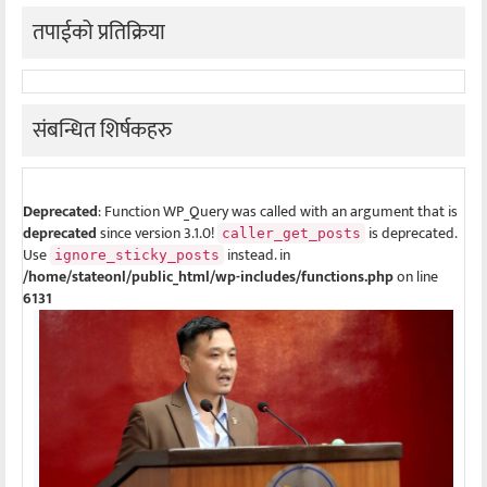
तपाईको प्रतिक्रिया
संबन्धित शिर्षकहरु
Deprecated
: Function WP_Query was called with an argument that is
deprecated
since version 3.1.0!
is deprecated.
caller_get_posts
Use
instead. in
ignore_sticky_posts
/home/stateonl/public_html/wp-includes/functions.php
on line
6131