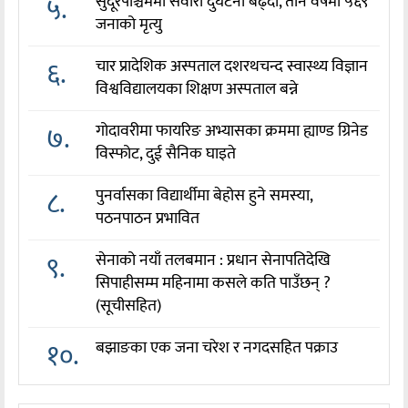
५.
सुदूरपश्चिममा सवारी दुर्घटना बढ्दो, तीन वर्षमा ५६९
जनाको मृत्यु
६.
चार प्रादेशिक अस्पताल दशरथचन्द स्वास्थ्य विज्ञान
विश्वविद्यालयका शिक्षण अस्पताल बन्ने
७.
गोदावरीमा फायरिङ अभ्यासका क्रममा ह्याण्ड ग्रिनेड
विस्फोट, दुई सैनिक घाइते
८.
पुनर्वासका विद्यार्थीमा बेहोस हुने समस्या,
पठनपाठन प्रभावित
९.
सेनाको नयाँ तलबमान : प्रधान सेनापतिदेखि
सिपाहीसम्म महिनामा कसले कति पाउँछन् ?
(सूचीसहित)
१०.
बझाङका एक जना चरेश र नगदसहित पक्राउ