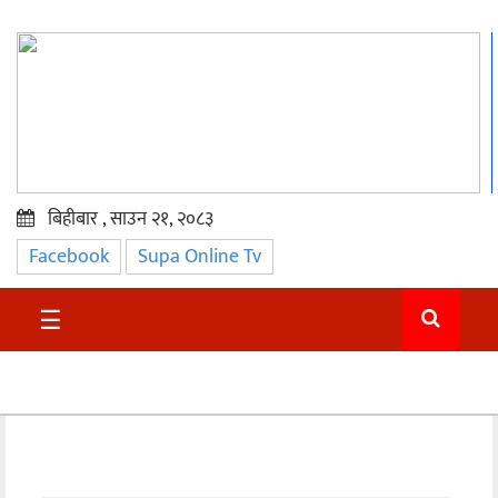
बिहीबार , साउन २१, २०८३
Facebook
Supa Online Tv
प्रमुख
समाचार
☰
सुदुर
राजनीति
समाचार
अन्तराष्ट्रिय