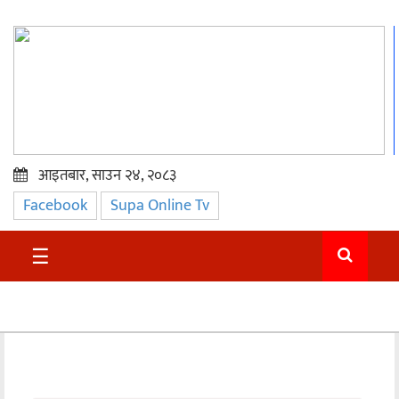
आइतबार, साउन २४, २०८३
Facebook
Supa Online Tv
प्रमुख
समाचार
☰
सुदुर
राजनीति
समाचार
अन्तराष्ट्रिय