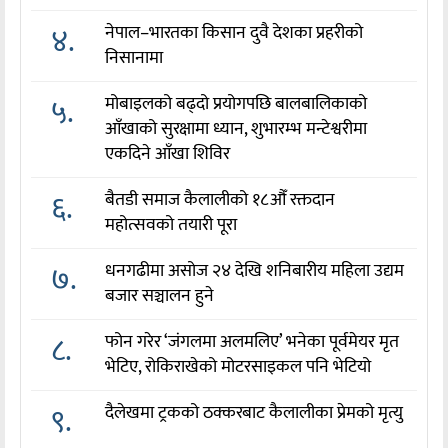
४.
नेपाल–भारतका किसान दुवै देशका प्रहरीको
निसानामा
५.
मोबाइलको बढ्दो प्रयोगपछि बालबालिकाको
आँखाको सुरक्षामा ध्यान, शुभारम्भ मन्टेश्वरीमा
एकदिने आँखा शिविर
६.
बैतडी समाज कैलालीको १८औँ रक्तदान
महोत्सवको तयारी पूरा
७.
धनगढीमा असोज २४ देखि शनिबारीय महिला उद्यम
बजार सञ्चालन हुने
८.
फोन गरेर ‘जंगलमा अलमलिए’ भनेका पूर्वमेयर मृत
भेटिए, रोकिराखेको मोटरसाइकल पनि भेटियो
९.
दैलेखमा ट्रकको ठक्करबाट कैलालीका प्रेमको मृत्यु