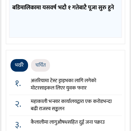
बडिमालिकामा यसवर्ष भदौ १ गतेबाटै पूजा सुरु हुने
भर्खरै
चर्चित
१.
अत्तरियामा टेस्ट ड्राइभका लागि लगेको
मोटरसाइकल लिएर युवक फरार
२.
महाकाली भन्सार कार्यालयद्वारा एक करोडभन्दा
बढी राजस्व सङ्कलन
३.
कैलालीमा लागुऔषधसहित दुई जना पक्राउ