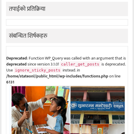
तपाईको प्रतिक्रिया
संबन्धित शिर्षकहरु
Deprecated
: Function WP_Query was called with an argument that is
deprecated
since version 3.1.0!
is deprecated.
caller_get_posts
Use
instead. in
ignore_sticky_posts
/home/stateonl/public_html/wp-includes/functions.php
on line
6131