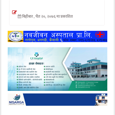
अन्तर्वार्ता
बिहीबार , चैत २०, २०७६ मा प्रकाशित
अर्थ
खेलकुद
मनोरञ्जन
अन्य