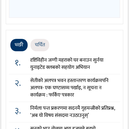
भर्खरै
चर्चित
१.
दृष्टिविहीन जग्गी महराको घर बनाउन सुर्नया
युनाइटेड क्लबको सहयोग अभियान
२.
सेतीको अलपत्र भवन हस्तान्तरण कार्यक्रमपनि
अलपत्र- एक घण्टासम्म पर्खाइ, न सूचना न
कार्यक्रम : फर्किए पत्रकार
३.
निर्मला पन्त प्रकरणमा सदनमै गृहमन्त्रीको प्रतिप्रश्न,
‘अब यो विषय संसदमा नउठाउनुस्’
सुनको भाउ तोलमा आठ हजारले बढ्यो