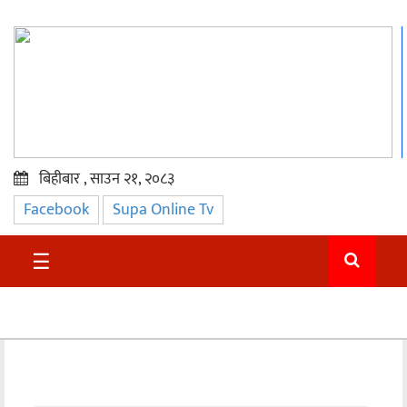
बिहीबार , साउन २१, २०८३
Facebook
Supa Online Tv
प्रमुख
समाचार
☰
सुदुर
राजनीति
समाचार
अन्तराष्ट्रिय