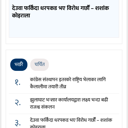
देउवा फर्किँदा धरपकड भए विरोध गर्छौँं – शशांक
कोइराला
भर्खरै
चर्चित
१.
कांग्रेस संस्थापन इतरको राष्ट्रिय भेलाका लागि
कैलालीमा तयारी तीव्र
२.
झुलाघाट भन्सार कार्यालयद्वारा लक्ष्य भन्दा बढी
राजश्व संकलन
३.
देउवा फर्किँदा धरपकड भए विरोध गर्छौँं – शशांक
कोइराला