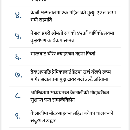
४.
केजी अस्पतालमा एक महिलाको मृत्यु: २२ लाखमा
भयो सहमति
५.
नेपाल प्रहरी श्रीमती संघको ४२औँ वार्षिकोत्सवमा
वृक्षरोपण कार्यक्रम सम्पन्न
६.
भारतबाट चोरेर ल्याइएका गहना फिर्ता
७.
ब्रेकअपपछि प्रेमिकालाई डेटमा खर्च गरेको रकम
मागेर अदालतमा मुद्दा दायर गर्दा उल्टै जरिवाना
८.
अमेरिकामा अध्ययनरत कैलालीको गोदावरीका
सुशान्त पन्त सम्पर्कविहीन
९.
कैलालीमा मोटरसाइकलसहित बगेका चालकको
सकुशल उद्धार