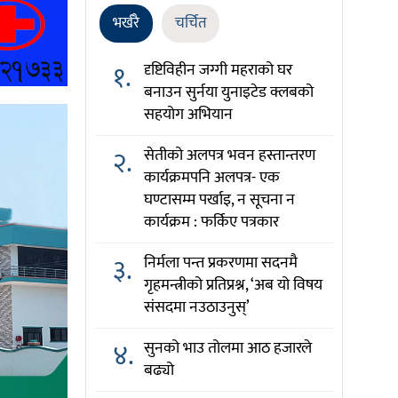
भर्खरै
चर्चित
१.
दृष्टिविहीन जग्गी महराको घर
बनाउन सुर्नया युनाइटेड क्लबको
सहयोग अभियान
२.
सेतीको अलपत्र भवन हस्तान्तरण
कार्यक्रमपनि अलपत्र- एक
घण्टासम्म पर्खाइ, न सूचना न
कार्यक्रम : फर्किए पत्रकार
३.
निर्मला पन्त प्रकरणमा सदनमै
गृहमन्त्रीको प्रतिप्रश्न, ‘अब यो विषय
संसदमा नउठाउनुस्’
४.
सुनको भाउ तोलमा आठ हजारले
बढ्यो