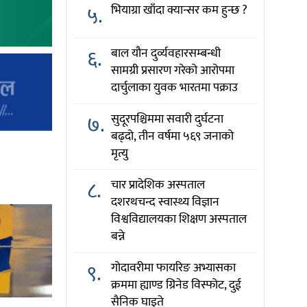
५.
भियाग्रा खाँदा क्यान्सर कम हुन्छ ?
६.
बाल यौन दुर्व्यवहारसम्बन्धी
सामग्री प्रसारण गरेको आरोपमा
दार्चुलाका युवक भारतमा पक्राउ
७.
सुदूरपश्चिममा सवारी दुर्घटना
बढ्दो, तीन वर्षमा ५६९ जनाको
मृत्यु
८.
चार प्रादेशिक अस्पताल
दशरथचन्द स्वास्थ्य विज्ञान
विश्वविद्यालयका शिक्षण अस्पताल
बन्ने
९.
गोदावरीमा फायरिङ अभ्यासका
क्रममा ह्याण्ड ग्रिनेड विस्फोट, दुई
सैनिक घाइते