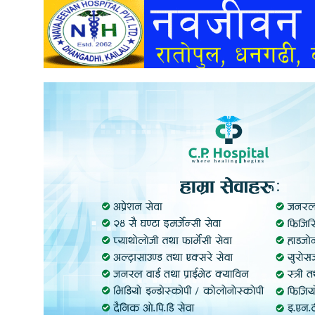
अन्तर्वार्ता
अर्थ
खेलकुद
मनोरञ्जन
अन्य