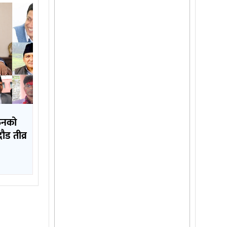
गठनको
दौड तीव्र