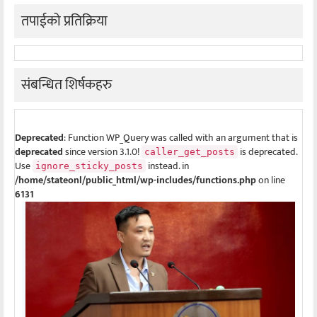
तपाईको प्रतिक्रिया
संबन्धित शिर्षकहरु
Deprecated
: Function WP_Query was called with an argument that is
deprecated
since version 3.1.0!
is deprecated.
caller_get_posts
Use
instead. in
ignore_sticky_posts
/home/stateonl/public_html/wp-includes/functions.php
on line
6131