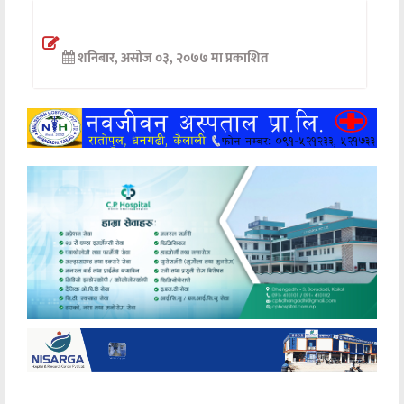
अन्तर्वार्ता
शनिबार, असोज ०३, २०७७ मा प्रकाशित
अर्थ
खेलकुद
मनोरञ्जन
अन्य