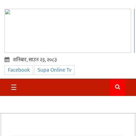
शनिबार, साउन २३, २०८३
Facebook
Supa Online Tv
प्रमुख
समाचार
☰
सुदुर
राजनीति
समाचार
अन्तराष्ट्रिय