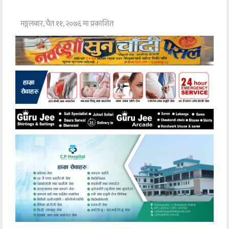
मङ्गलबार, चैत ११, २०७६ मा प्रकाशित