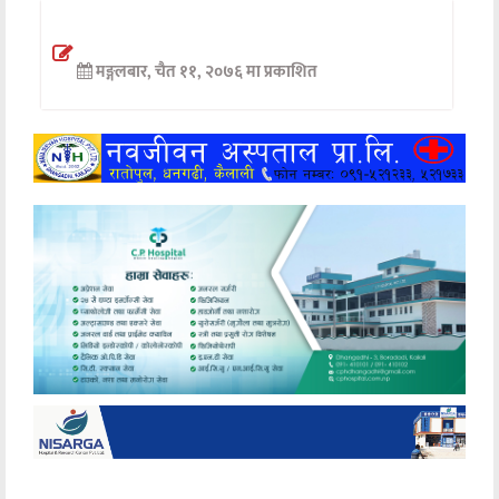
अन्तर्वार्ता
मङ्गलबार, चैत ११, २०७६ मा प्रकाशित
अर्थ
खेलकुद
मनोरञ्जन
अन्य