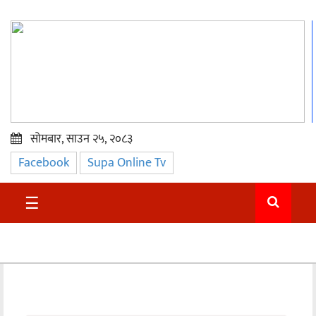
सोमबार, साउन २५, २०८३
Facebook
Supa Online Tv
प्रमुख
समाचार
☰
सुदुर
राजनीति
समाचार
अन्तराष्ट्रिय