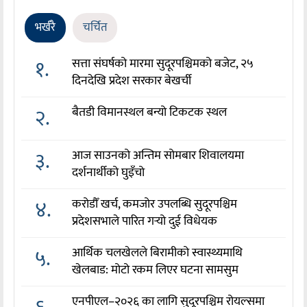
भर्खरै
चर्चित
१.
सत्ता संघर्षको मारमा सुदूरपश्चिमको बजेट, २५
दिनदेखि प्रदेश सरकार बेखर्ची
२.
बैतडी विमानस्थल बन्यो टिकटक स्थल
३.
आज साउनको अन्तिम सोमबार शिवालयमा
दर्शनार्थीको घुइँचो
४.
करोडौँ खर्च, कमजोर उपलब्धि सुदूरपश्चिम
प्रदेशसभाले पारित गर्‍यो दुई विधेयक
५.
आर्थिक चलखेलले बिरामीको स्वास्थ्यमाथि
खेलबाड: मोटो रकम लिएर घटना सामसुम
एनपीएल–२०२६ का लागि सुदूरपश्चिम रोयल्समा