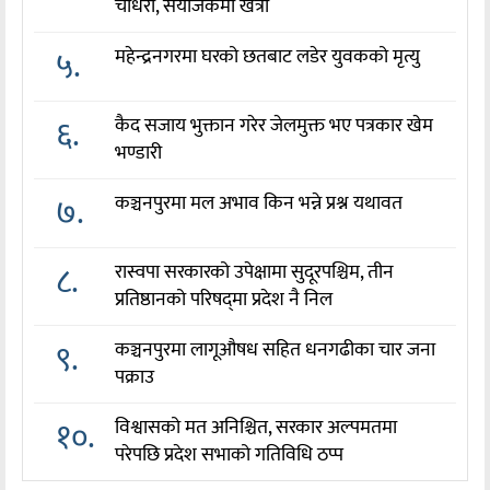
चौधरी, संयोजकमा खत्री
५.
महेन्द्रनगरमा घरको छतबाट लडेर युवकको मृत्यु
६.
कैद सजाय भुक्तान गरेर जेलमुक्त भए पत्रकार खेम
भण्डारी
७.
कञ्चनपुरमा मल अभाव किन भन्ने प्रश्न यथावत
८.
रास्वपा सरकारको उपेक्षामा सुदूरपश्चिम, तीन
प्रतिष्ठानको परिषद्‌मा प्रदेश नै निल
९.
कञ्चनपुरमा लागूऔषध सहित धनगढीका चार जना
पक्राउ
१०.
विश्वासको मत अनिश्चित, सरकार अल्पमतमा
परेपछि प्रदेश सभाको गतिविधि ठप्प