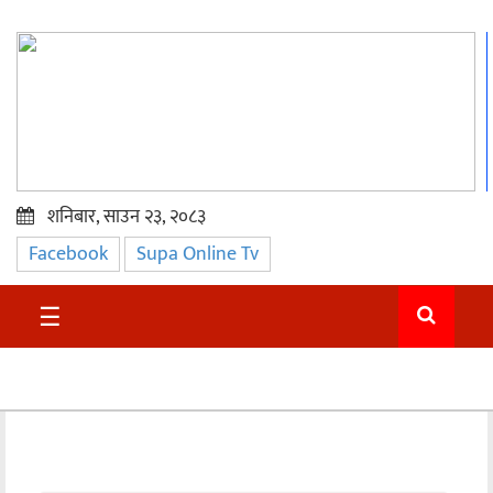
शनिबार, साउन २३, २०८३
Facebook
Supa Online Tv
प्रमुख
समाचार
☰
सुदुर
राजनीति
समाचार
अन्तराष्ट्रिय