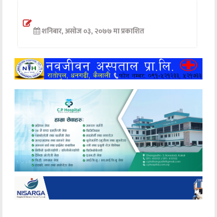
अन्तर्वार्ता
शनिबार, असोज ०३, २०७७ मा प्रकाशित
अर्थ
खेलकुद
मनोरञ्जन
अन्य