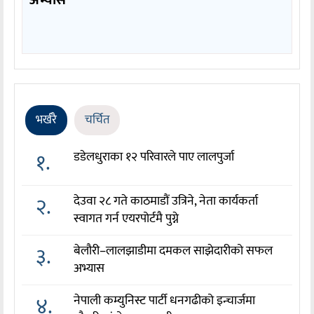
अभ्यास
भर्खरै
चर्चित
१.
डडेलधुराका १२ परिवारले पाए लालपुर्जा
२.
देउवा २८ गते काठमाडौं उत्रिने, नेता कार्यकर्ता
स्वागत गर्न एयरपोर्टमै पुग्ने
३.
बेलौरी–लालझाडीमा दमकल साझेदारीको सफल
अभ्यास
४.
नेपाली कम्युनिस्ट पार्टी धनगढीको इन्चार्जमा