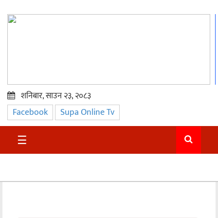
शनिबार, साउन २३, २०८३
Facebook
Supa Online Tv
प्रमुख
समाचार
☰
सुदुर
राजनीति
समाचार
अन्तराष्ट्रिय