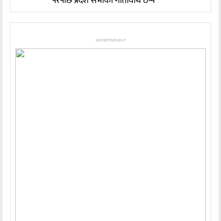
परेपछि प्रदेश सभाको गतिविधि ठप्प
ADVERTISEMENT