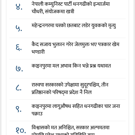
४.
नेपाली कम्युनिस्ट पार्टी धनगढीको इन्चार्जमा
चौधरी, संयोजकमा खत्री
५.
महेन्द्रनगरमा घरको छतबाट लडेर युवकको मृत्यु
६.
कैद सजाय भुक्तान गरेर जेलमुक्त भए पत्रकार खेम
भण्डारी
७.
कञ्चनपुरमा मल अभाव किन भन्ने प्रश्न यथावत
८.
रास्वपा सरकारको उपेक्षामा सुदूरपश्चिम, तीन
प्रतिष्ठानको परिषद्‌मा प्रदेश नै निल
९.
कञ्चनपुरमा लागूऔषध सहित धनगढीका चार जना
पक्राउ
१०.
विश्वासको मत अनिश्चित, सरकार अल्पमतमा