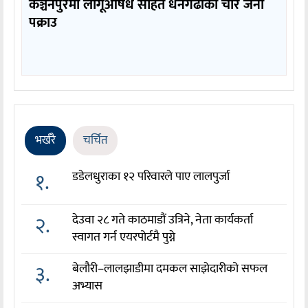
कञ्चनपुरमा लागूऔषध सहित धनगढीका चार जना
पक्राउ
भर्खरै
चर्चित
१.
डडेलधुराका १२ परिवारले पाए लालपुर्जा
२.
देउवा २८ गते काठमाडौं उत्रिने, नेता कार्यकर्ता
स्वागत गर्न एयरपोर्टमै पुग्ने
३.
बेलौरी–लालझाडीमा दमकल साझेदारीको सफल
अभ्यास