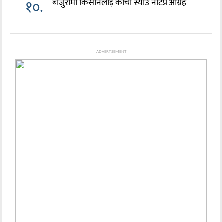
१०.
बाजुरामा किसानलाइ काँचो स्याउ नटिप्न आग्रह
ADVERTISEMENT