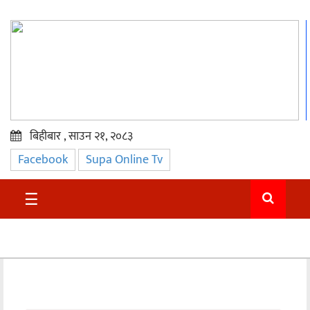
बिहीबार , साउन २१, २०८३
Facebook
Supa Online Tv
प्रमुख
समाचार
☰
सुदुर
राजनीति
समाचार
अन्तराष्ट्रिय