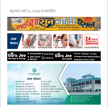
मङ्गलबार, भदौ ३०, २०७७ मा प्रकाशित