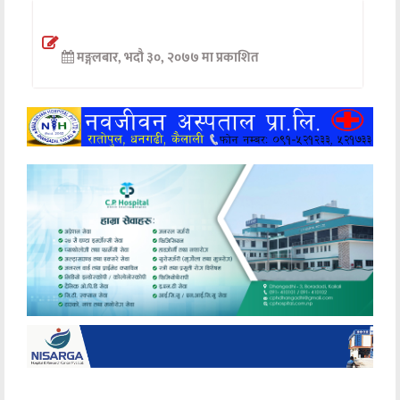
अन्तर्वार्ता
मङ्गलबार, भदौ ३०, २०७७ मा प्रकाशित
अर्थ
खेलकुद
मनोरञ्जन
अन्य