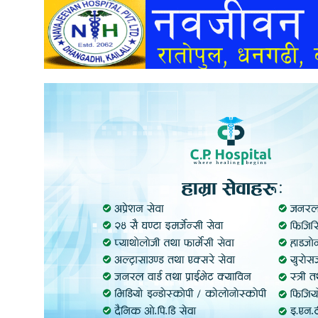
अन्तर्वार्ता
अर्थ
खेलकुद
मनोरञ्जन
अन्य