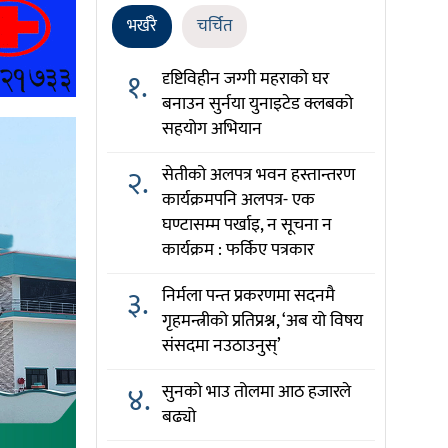
भर्खरै
चर्चित
१.
दृष्टिविहीन जग्गी महराको घर
बनाउन सुर्नया युनाइटेड क्लबको
सहयोग अभियान
२.
सेतीको अलपत्र भवन हस्तान्तरण
कार्यक्रमपनि अलपत्र- एक
घण्टासम्म पर्खाइ, न सूचना न
कार्यक्रम : फर्किए पत्रकार
३.
निर्मला पन्त प्रकरणमा सदनमै
गृहमन्त्रीको प्रतिप्रश्न, ‘अब यो विषय
संसदमा नउठाउनुस्’
४.
सुनको भाउ तोलमा आठ हजारले
बढ्यो