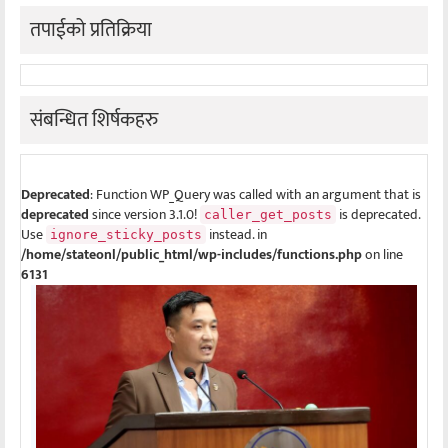
तपाईको प्रतिक्रिया
संबन्धित शिर्षकहरु
Deprecated
: Function WP_Query was called with an argument that is
deprecated
since version 3.1.0!
is deprecated.
caller_get_posts
Use
instead. in
ignore_sticky_posts
/home/stateonl/public_html/wp-includes/functions.php
on line
6131