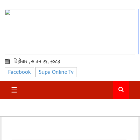
बिहीबार , साउन २१, २०८३
Facebook
Supa Online Tv
प्रमुख
समाचार
☰
सुदुर
राजनीति
समाचार
अन्तराष्ट्रिय