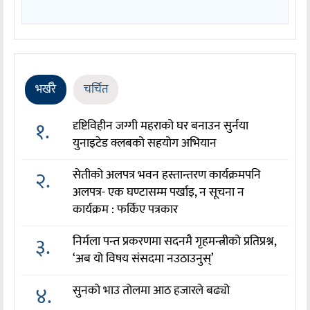
भर्खरै
चर्चित
१.
दृष्टिविहीन जग्गी महराको घर बनाउन सुर्नया
युनाइटेड क्लबको सहयोग अभियान
२.
सेतीको अलपत्र भवन हस्तान्तरण कार्यक्रमपनि
अलपत्र- एक घण्टासम्म पर्खाइ, न सूचना न
कार्यक्रम : फर्किए पत्रकार
३.
निर्मला पन्त प्रकरणमा सदनमै गृहमन्त्रीको प्रतिप्रश्न,
‘अब यो विषय संसदमा नउठाउनुस्’
४.
सुनको भाउ तोलमा आठ हजारले बढ्यो