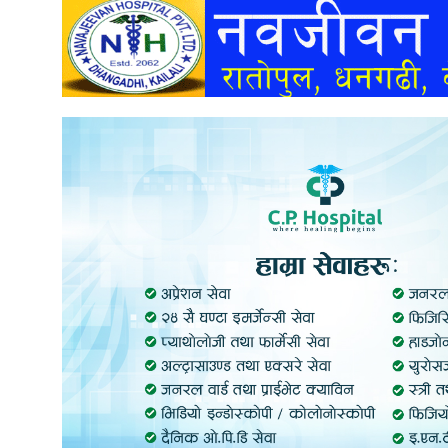
अन्तर्वार्ता
अर्थ
खेलकुद
मनोरञ्जन
अन्य