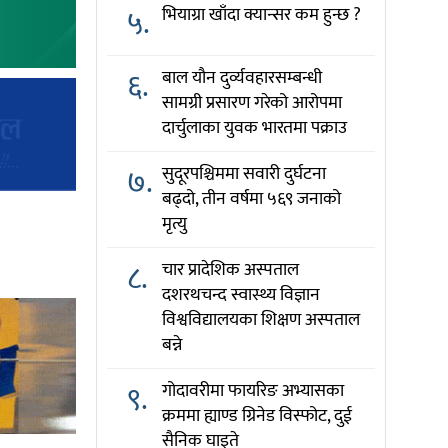
५.
भियाग्रा खाँदा क्यान्सर कम हुन्छ ?
६.
बाल यौन दुर्व्यवहारसम्बन्धी
सामग्री प्रसारण गरेको आरोपमा
दार्चुलाका युवक भारतमा पक्राउ
७.
सुदूरपश्चिममा सवारी दुर्घटना
बढ्दो, तीन वर्षमा ५६९ जनाको
मृत्यु
८.
चार प्रादेशिक अस्पताल
दशरथचन्द स्वास्थ्य विज्ञान
विश्वविद्यालयका शिक्षण अस्पताल
बन्ने
९.
गोदावरीमा फायरिङ अभ्यासका
क्रममा ह्याण्ड ग्रिनेड विस्फोट, दुई
सैनिक घाइते