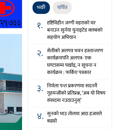
भर्खरै
चर्चित
१.
दृष्टिविहीन जग्गी महराको घर
बनाउन सुर्नया युनाइटेड क्लबको
सहयोग अभियान
२.
सेतीको अलपत्र भवन हस्तान्तरण
कार्यक्रमपनि अलपत्र- एक
घण्टासम्म पर्खाइ, न सूचना न
कार्यक्रम : फर्किए पत्रकार
३.
निर्मला पन्त प्रकरणमा सदनमै
गृहमन्त्रीको प्रतिप्रश्न, ‘अब यो विषय
संसदमा नउठाउनुस्’
४.
सुनको भाउ तोलमा आठ हजारले
बढ्यो