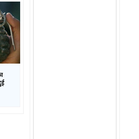
का
दुई