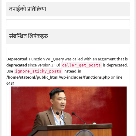
तपाईको प्रतिक्रिया
संबन्धित शिर्षकहरु
Deprecated
: Function WP_Query was called with an argument that is
deprecated
since version 3.1.0!
is deprecated.
caller_get_posts
Use
instead. in
ignore_sticky_posts
/home/stateonl/public_html/wp-includes/functions.php
on line
6131