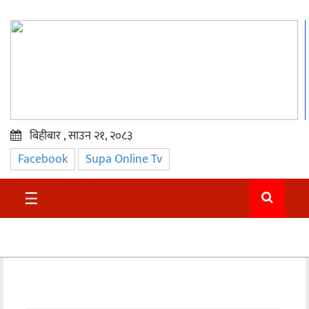
बिहीबार , साउन २१, २०८३
Facebook
Supa Online Tv
प्रमुख
समाचार
☰
सुदुर
राजनीति
समाचार
अन्तराष्ट्रिय