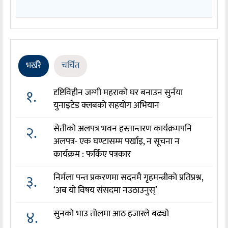
भर्खरै
चर्चित
१.
दृष्टिविहीन जग्गी महराको घर बनाउन सुर्नया
युनाइटेड क्लबको सहयोग अभियान
२.
सेतीको अलपत्र भवन हस्तान्तरण कार्यक्रमपनि
अलपत्र- एक घण्टासम्म पर्खाइ, न सूचना न
कार्यक्रम : फर्किए पत्रकार
३.
निर्मला पन्त प्रकरणमा सदनमै गृहमन्त्रीको प्रतिप्रश्न,
‘अब यो विषय संसदमा नउठाउनुस्’
४.
सुनको भाउ तोलमा आठ हजारले बढ्यो