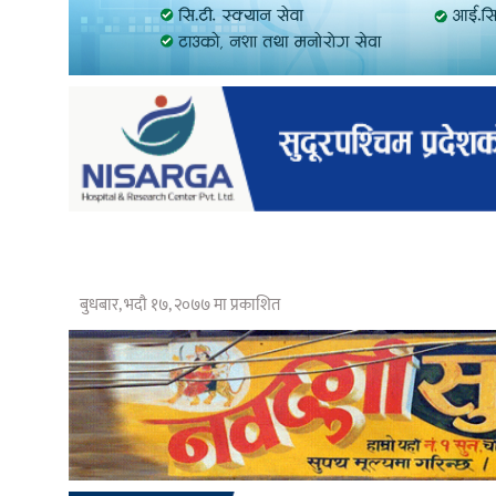
बुधबार, भदौ १७, २०७७ मा प्रकाशित