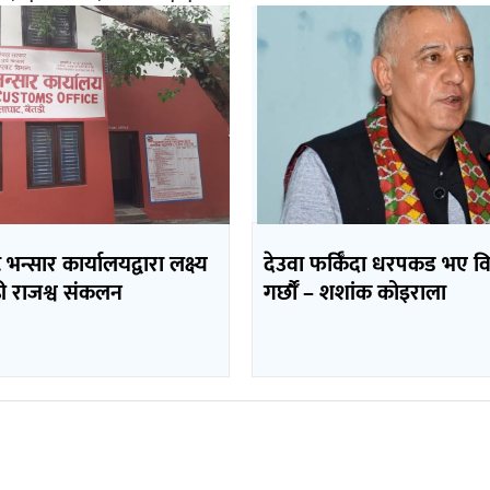
भन्सार कार्यालयद्वारा लक्ष्य
देउवा फर्किँदा धरपकड भए व
ढी राजश्व संकलन
गर्छौँं – शशांक कोइराला