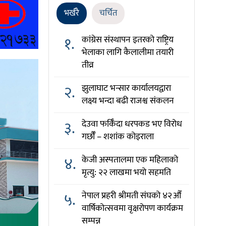
भर्खरै
चर्चित
१.
कांग्रेस संस्थापन इतरको राष्ट्रिय
भेलाका लागि कैलालीमा तयारी
तीव्र
२.
झुलाघाट भन्सार कार्यालयद्वारा
लक्ष्य भन्दा बढी राजश्व संकलन
३.
देउवा फर्किँदा धरपकड भए विरोध
गर्छौँं – शशांक कोइराला
४.
केजी अस्पतालमा एक महिलाको
मृत्यु: २२ लाखमा भयो सहमति
५.
नेपाल प्रहरी श्रीमती संघको ४२औँ
वार्षिकोत्सवमा वृक्षरोपण कार्यक्रम
सम्पन्न