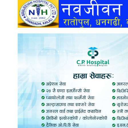
अन्तर्वार्ता
अर्थ
खेलकुद
मनोरञ्जन
अन्य