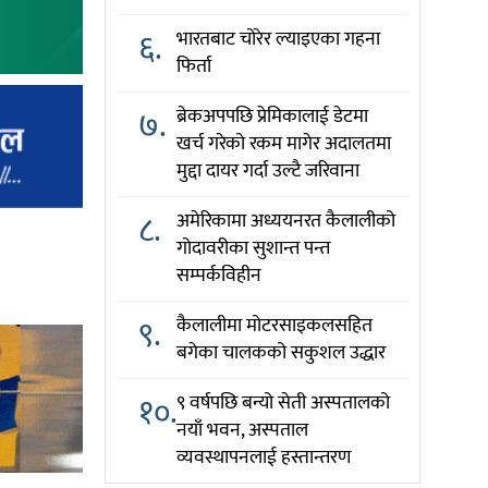
६.
भारतबाट चोरेर ल्याइएका गहना
फिर्ता
७.
ब्रेकअपपछि प्रेमिकालाई डेटमा
खर्च गरेको रकम मागेर अदालतमा
मुद्दा दायर गर्दा उल्टै जरिवाना
८.
अमेरिकामा अध्ययनरत कैलालीको
गोदावरीका सुशान्त पन्त
सम्पर्कविहीन
९.
कैलालीमा मोटरसाइकलसहित
बगेका चालकको सकुशल उद्धार
१०.
९ वर्षपछि बन्यो सेती अस्पतालको
नयाँ भवन, अस्पताल
व्यवस्थापनलाई हस्तान्तरण