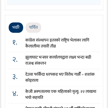
भर्खरै
चर्चित
१.
कांग्रेस संस्थापन इतरको राष्ट्रिय भेलाका लागि
कैलालीमा तयारी तीव्र
२.
झुलाघाट भन्सार कार्यालयद्वारा लक्ष्य भन्दा बढी
राजश्व संकलन
३.
देउवा फर्किँदा धरपकड भए विरोध गर्छौँं – शशांक
कोइराला
४.
केजी अस्पतालमा एक महिलाको मृत्यु: २२ लाखमा
भयो सहमति