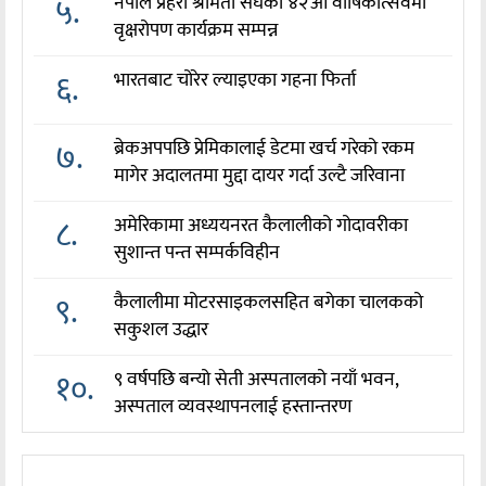
५.
नेपाल प्रहरी श्रीमती संघको ४२औँ वार्षिकोत्सवमा
वृक्षरोपण कार्यक्रम सम्पन्न
६.
भारतबाट चोरेर ल्याइएका गहना फिर्ता
७.
ब्रेकअपपछि प्रेमिकालाई डेटमा खर्च गरेको रकम
मागेर अदालतमा मुद्दा दायर गर्दा उल्टै जरिवाना
८.
अमेरिकामा अध्ययनरत कैलालीको गोदावरीका
सुशान्त पन्त सम्पर्कविहीन
९.
कैलालीमा मोटरसाइकलसहित बगेका चालकको
सकुशल उद्धार
१०.
९ वर्षपछि बन्यो सेती अस्पतालको नयाँ भवन,
अस्पताल व्यवस्थापनलाई हस्तान्तरण