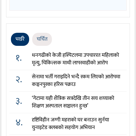
भर्खरै
चर्चित
१.
धनगढीको केजी हस्पिटलमा उपचाररत महिलाको
मृत्यु, चिकित्सक माथी लापरवाहीको आरोप
२.
सेनामा भर्ती गराइदिने भन्दै रकम लिएको आरोपमा
कञ्चनपुरका हरिस पक्राउ
३.
‘गेटामा यही शैत्रिक सत्रदेखि तीन सय शय्याको
शिक्षण अस्पताल सञ्चालन हुन्छ’
४.
दृष्टिविहीन जग्गी महराको घर बनाउन सुर्नया
युनाइटेड क्लबको सहयोग अभियान