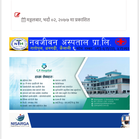
अन्तर्वार्ता
मङ्गलबार, भदौ ०२, २०७७ मा प्रकाशित
अर्थ
खेलकुद
मनोरञ्जन
अन्य