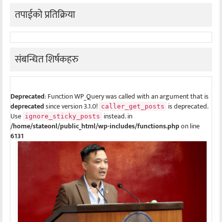
तपाईको प्रतिक्रिया
संबन्धित शिर्षकहरु
Deprecated
: Function WP_Query was called with an argument that is
deprecated
since version 3.1.0!
is deprecated.
caller_get_posts
Use
instead. in
ignore_sticky_posts
/home/stateonl/public_html/wp-includes/functions.php
on line
6131