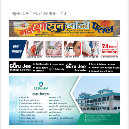
मङ्गलबार, भदौ ०२, २०७७ मा प्रकाशित