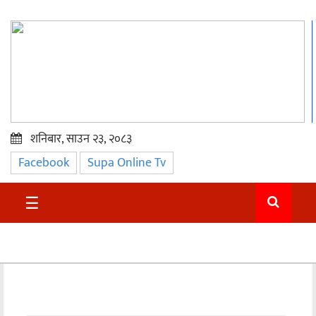
शनिबार, साउन २३, २०८३
Facebook
Supa Online Tv
प्रमुख
समाचार
☰
सुदुर
राजनीति
समाचार
अन्तराष्ट्रिय