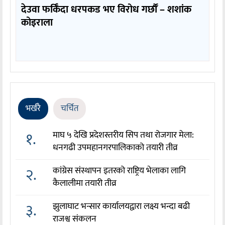
देउवा फर्किँदा धरपकड भए विरोध गर्छौँं – शशांक
कोइराला
भर्खरै
चर्चित
१.
माघ ५ देखि प्रदेशस्तरीय सिप तथा रोजगार मेला:
धनगढी उपमहानगरपालिकाको तयारी तीव्र
२.
कांग्रेस संस्थापन इतरको राष्ट्रिय भेलाका लागि
कैलालीमा तयारी तीव्र
३.
झुलाघाट भन्सार कार्यालयद्वारा लक्ष्य भन्दा बढी
राजश्व संकलन