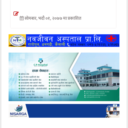
अन्तर्वार्ता
सोमबार, भदौ ०१, २०७७ मा प्रकाशित
अर्थ
खेलकुद
मनोरञ्जन
अन्य