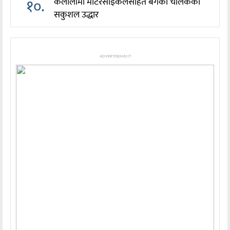
१०.
कैलालीमा मोटरसाइकलसहित बगेका चालकको
सकुशल उद्धार
ADVERTISEMENT