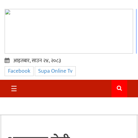
आइतबार, साउन २४, २०८३
Facebook
Supa Online Tv
प्रमुख
समाचार
☰
सुदुर
राजनीति
समाचार
अन्तराष्ट्रिय