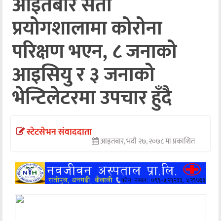
आइतबार सेती
अन्तर्वार्ता
प्रयोगशालामा कोरोना
अर्थ
परिक्षण भएन, ८ जनाको
खेलकुद
आइसियु र ३ जनाको
मनोरञ्जन
भेन्टिलेटरमा उपचार हुँदै
अन्य
स्टेटसेभन संवाददाता
आइतबार, भदौ २७, २०७८ मा प्रकाशित