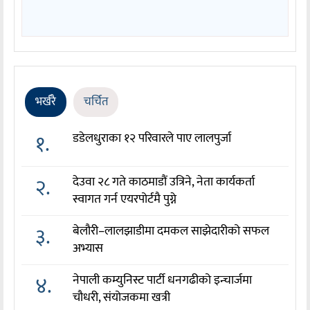
भर्खरै
चर्चित
१.
डडेलधुराका १२ परिवारले पाए लालपुर्जा
२.
देउवा २८ गते काठमाडौं उत्रिने, नेता कार्यकर्ता
स्वागत गर्न एयरपोर्टमै पुग्ने
३.
बेलौरी–लालझाडीमा दमकल साझेदारीको सफल
अभ्यास
४.
नेपाली कम्युनिस्ट पार्टी धनगढीको इन्चार्जमा
चौधरी, संयोजकमा खत्री