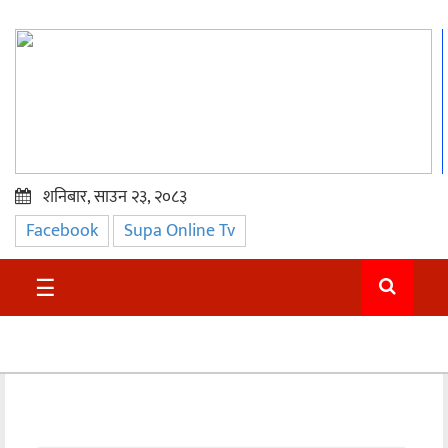
शनिबार, साउन २३, २०८३
Facebook
Supa Online Tv
प्रमुख
समाचार
☰
सुदुर
राजनीति
समाचार
अन्तराष्ट्रिय