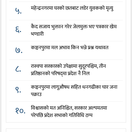
५.
महेन्द्रनगरमा घरको छतबाट लडेर युवकको मृत्यु
६.
कैद सजाय भुक्तान गरेर जेलमुक्त भए पत्रकार खेम
भण्डारी
७.
कञ्चनपुरमा मल अभाव किन भन्ने प्रश्न यथावत
८.
रास्वपा सरकारको उपेक्षामा सुदूरपश्चिम, तीन
प्रतिष्ठानको परिषद्‌मा प्रदेश नै निल
९.
कञ्चनपुरमा लागूऔषध सहित धनगढीका चार जना
पक्राउ
१०.
विश्वासको मत अनिश्चित, सरकार अल्पमतमा
परेपछि प्रदेश सभाको गतिविधि ठप्प