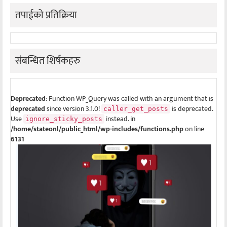
तपाईको प्रतिक्रिया
संबन्धित शिर्षकहरु
Deprecated
: Function WP_Query was called with an argument that is
deprecated
since version 3.1.0!
is deprecated.
caller_get_posts
Use
instead. in
ignore_sticky_posts
/home/stateonl/public_html/wp-includes/functions.php
on line
6131