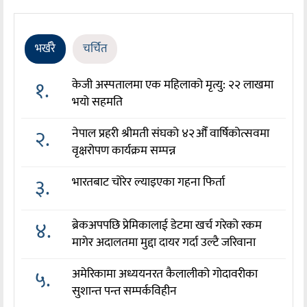
भर्खरै
चर्चित
१.
केजी अस्पतालमा एक महिलाको मृत्यु: २२ लाखमा
भयो सहमति
२.
नेपाल प्रहरी श्रीमती संघको ४२औँ वार्षिकोत्सवमा
वृक्षरोपण कार्यक्रम सम्पन्न
३.
भारतबाट चोरेर ल्याइएका गहना फिर्ता
४.
ब्रेकअपपछि प्रेमिकालाई डेटमा खर्च गरेको रकम
मागेर अदालतमा मुद्दा दायर गर्दा उल्टै जरिवाना
५.
अमेरिकामा अध्ययनरत कैलालीको गोदावरीका
सुशान्त पन्त सम्पर्कविहीन