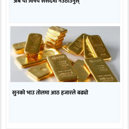
‘अब यो विषय संसदमा नउठाउनुस्’
सुनको भाउ तोलमा आठ हजारले बढ्यो