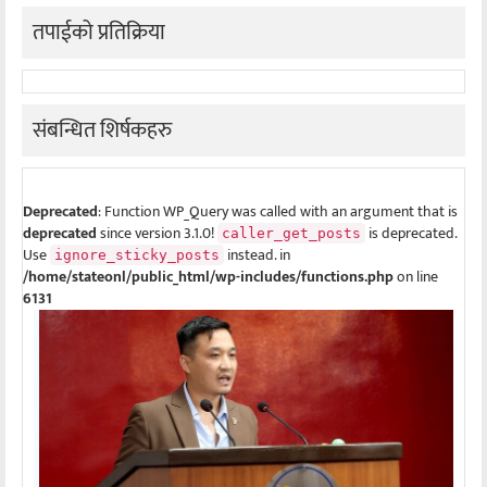
तपाईको प्रतिक्रिया
संबन्धित शिर्षकहरु
Deprecated
: Function WP_Query was called with an argument that is
deprecated
since version 3.1.0!
is deprecated.
caller_get_posts
Use
instead. in
ignore_sticky_posts
/home/stateonl/public_html/wp-includes/functions.php
on line
6131