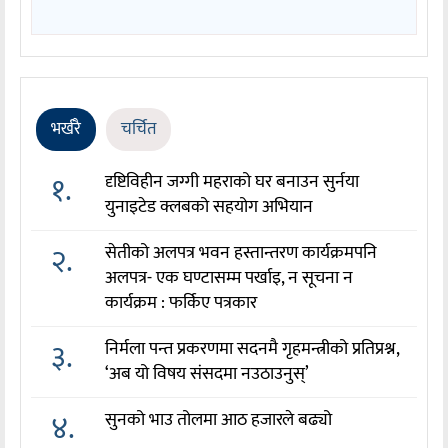
भर्खरै
चर्चित
१.
दृष्टिविहीन जग्गी महराको घर बनाउन सुर्नया
युनाइटेड क्लबको सहयोग अभियान
२.
सेतीको अलपत्र भवन हस्तान्तरण कार्यक्रमपनि
अलपत्र- एक घण्टासम्म पर्खाइ, न सूचना न
कार्यक्रम : फर्किए पत्रकार
३.
निर्मला पन्त प्रकरणमा सदनमै गृहमन्त्रीको प्रतिप्रश्न,
‘अब यो विषय संसदमा नउठाउनुस्’
४.
सुनको भाउ तोलमा आठ हजारले बढ्यो