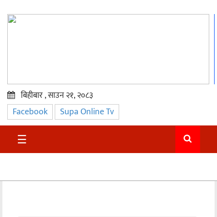
बिहीबार , साउन २१, २०८३
Facebook
Supa Online Tv
प्रमुख
समाचार
☰
सुदुर
राजनीति
समाचार
अन्तराष्ट्रिय