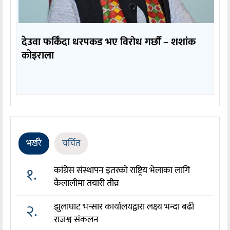
देउवा फर्किँदा धरपकड भए विरोध गर्छौँं – शशांक
कोइराला
भर्खरै
चर्चित
१.
कांग्रेस संस्थापन इतरको राष्ट्रिय भेलाका लागि
कैलालीमा तयारी तीव्र
२.
झुलाघाट भन्सार कार्यालयद्वारा लक्ष्य भन्दा बढी
राजश्व संकलन