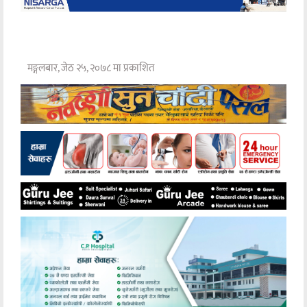
मङ्गलबार, जेठ २५, २०७८ मा प्रकाशित