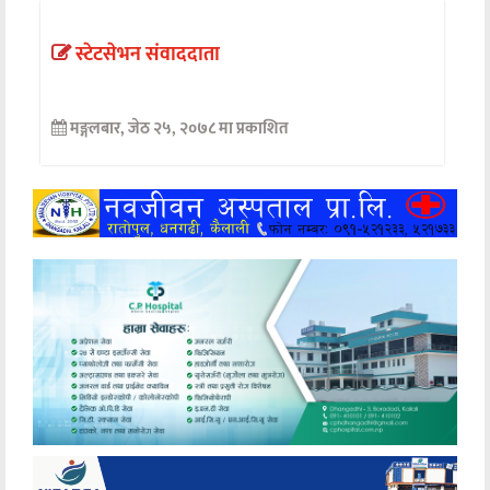
अन्तर्वार्ता
स्टेटसेभन संवाददाता
अर्थ
मङ्गलबार, जेठ २५, २०७८ मा प्रकाशित
खेलकुद
मनोरञ्जन
अन्य