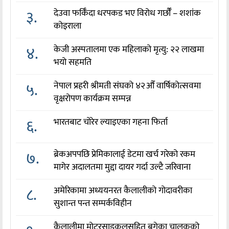
३.
देउवा फर्किँदा धरपकड भए विरोध गर्छौँं – शशांक
कोइराला
४.
केजी अस्पतालमा एक महिलाको मृत्यु: २२ लाखमा
भयो सहमति
५.
नेपाल प्रहरी श्रीमती संघको ४२औँ वार्षिकोत्सवमा
वृक्षरोपण कार्यक्रम सम्पन्न
६.
भारतबाट चोरेर ल्याइएका गहना फिर्ता
७.
ब्रेकअपपछि प्रेमिकालाई डेटमा खर्च गरेको रकम
मागेर अदालतमा मुद्दा दायर गर्दा उल्टै जरिवाना
८.
अमेरिकामा अध्ययनरत कैलालीको गोदावरीका
सुशान्त पन्त सम्पर्कविहीन
कैलालीमा मोटरसाइकलसहित बगेका चालकको