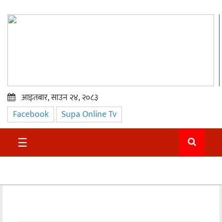
आइतबार, साउन २४, २०८३
Facebook
Supa Online Tv
प्रमुख
समाचार
☰
सुदुर
राजनीति
समाचार
अन्तराष्ट्रिय