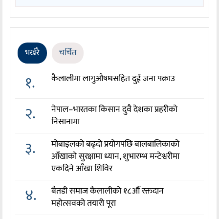
भर्खरै
चर्चित
१.
कैलालीमा लागुऔषधसहित दुई जना पक्राउ
२.
नेपाल–भारतका किसान दुवै देशका प्रहरीको
निसानामा
३.
मोबाइलको बढ्दो प्रयोगपछि बालबालिकाको
आँखाको सुरक्षामा ध्यान, शुभारम्भ मन्टेश्वरीमा
एकदिने आँखा शिविर
४.
बैतडी समाज कैलालीको १८औँ रक्तदान
महोत्सवको तयारी पूरा