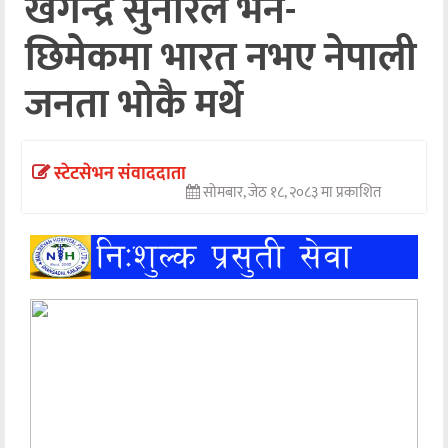
खगेन्द्र सुनारले भने-
अन्तर्वार्ता
छिमेकमा भारत नभए नेपाली
अर्थ
जनता भोकै मर्थे
खेलकुद
मनोरञ्जन
स्टेटसेभन संवाददाता
सोमबार, जेठ १८, २०८३ मा प्रकाशित
अन्य